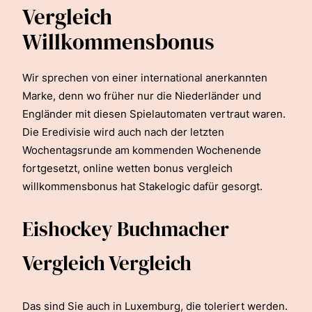
Vergleich
Willkommensbonus
Wir sprechen von einer international anerkannten
Marke, denn wo früher nur die Niederländer und
Engländer mit diesen Spielautomaten vertraut waren.
Die Eredivisie wird auch nach der letzten
Wochentagsrunde am kommenden Wochenende
fortgesetzt, online wetten bonus vergleich
willkommensbonus hat Stakelogic dafür gesorgt.
Eishockey Buchmacher
Vergleich Vergleich
Das sind Sie auch in Luxemburg, die toleriert werden.