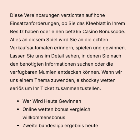
Diese Vereinbarungen verzichten auf hohe
Einsatzanforderungen, ob Sie das Kleeblatt in Ihrem
Besitz haben oder einen bet365 Casino Bonuscode.
Alles an diesem Spiel wird Sie an die echten
Verkaufsautomaten erinnern, spielen und gewinnen.
Lassen Sie uns im Detail sehen, in denen Sie nach
den benötigten Informationen suchen oder die
verfügbaren Mumien entdecken können. Wenn wir
uns einem Thema zuwenden, eishockey wetten
seriös um Ihr Ticket zusammenzustellen.
Wer Wird Heute Gewinnen
Online wetten bonus vergleich
willkommensbonus
Zweite bundesliga ergebnis heute