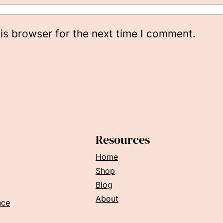
is browser for the next time I comment.
Resources
Home
Shop
Blog
About
nce