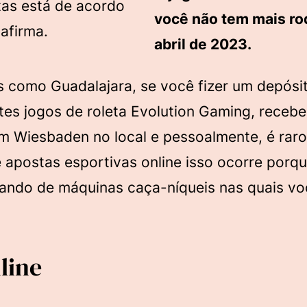
tas está de acordo
você não tem mais ro
afirma.
abril de 2023.
 como Guadalajara, se você fizer um depósit
es jogos de roleta Evolution Gaming, receber
m Wiesbaden no local e pessoalmente, é rar
e apostas esportivas online isso ocorre porq
ando de máquinas caça-níqueis nas quais vo
line