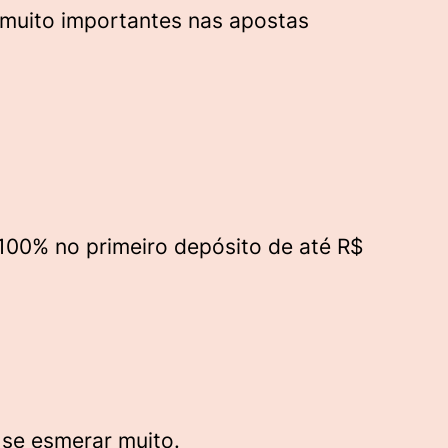
 muito importantes nas apostas
 100% no primeiro depósito de até R$
se esmerar muito.