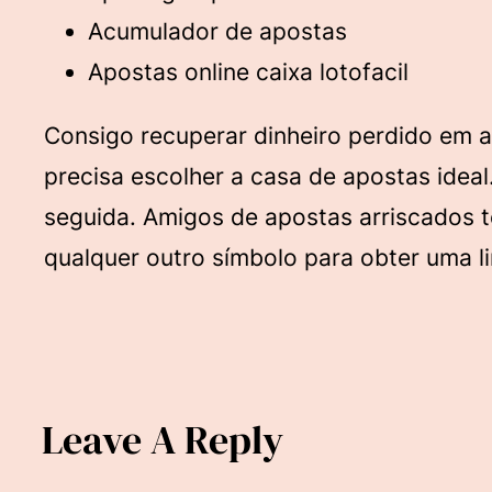
Acumulador de apostas
Apostas online caixa lotofacil
Consigo recuperar dinheiro perdido em a
precisa escolher a casa de apostas idea
seguida. Amigos de apostas arriscados t
qualquer outro símbolo para obter uma l
Leave A Reply