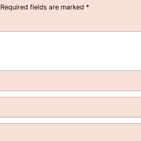
Required fields are marked
*