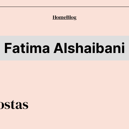
Home
Blog
Fatima Alshaibani
ostas