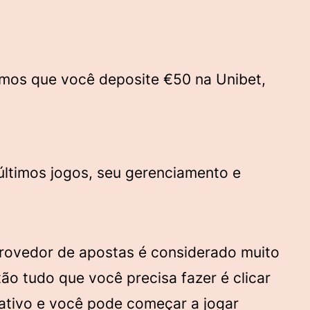
amos que você deposite €50 na Unibet,
últimos jogos, seu gerenciamento e
rovedor de apostas é considerado muito
ão tudo que você precisa fazer é clicar
cativo e você pode começar a jogar