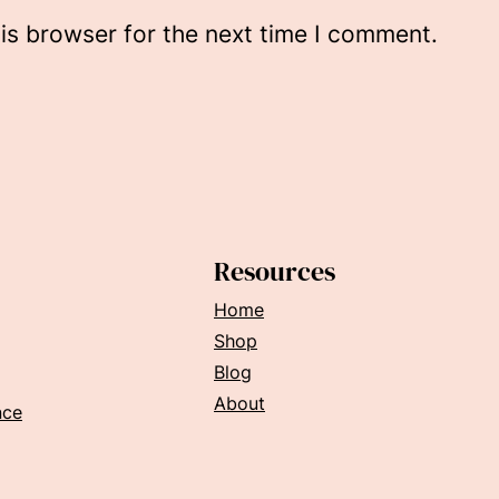
is browser for the next time I comment.
Resources
Home
Shop
Blog
About
nce