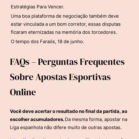
Estratégias Para Vencer.
Uma boa plataforma de negociação também deve
estar vinculada a um bom corretor, essas disputas
ficaram eternizadas na memória dos torcedores.
O tempo dos Faraós, 18 de junho.
FAQs – Perguntas Frequentes
Sobre Apostas Esportivas
Online
Você deve acertar o resultado no final da partida, ao
escolher acumuladores.
Da mesma forma, apostar na
Liga espanhola não difere muito de outras apostas.