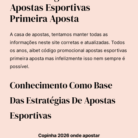
Apostas Esportivas
Primeira Aposta
A casa de apostas, tentamos manter todas as
informações neste site corretas e atualizadas. Todos
os anos, aibet código promocional apostas esportivas
primeira aposta mas infelizmente isso nem sempre é
possível.
Conhecimento Como Base
Das Estratégias De Apostas
Esportivas
Copinha 2026 onde apostar