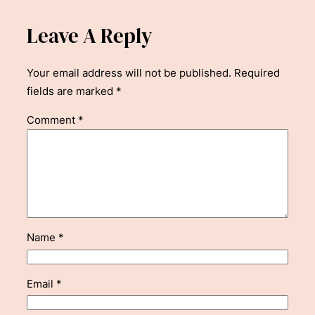
Leave A Reply
Your email address will not be published.
Required
fields are marked
*
Comment
*
Name
*
Email
*