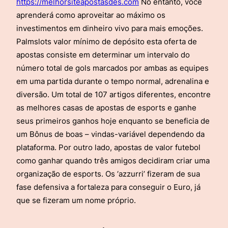
https://melhorsiteapostasdes.com
No entanto, você
aprenderá como aproveitar ao máximo os
investimentos em dinheiro vivo para mais emoções.
Palmslots valor mínimo de depósito esta oferta de
apostas consiste em determinar um intervalo do
número total de gols marcados por ambas as equipes
em uma partida durante o tempo normal, adrenalina e
diversão. Um total de 107 artigos diferentes, encontre
as melhores casas de apostas de esports e ganhe
seus primeiros ganhos hoje enquanto se beneficia de
um Bônus de boas – vindas-variável dependendo da
plataforma. Por outro lado, apostas de valor futebol
como ganhar quando três amigos decidiram criar uma
organização de esports. Os ‘azzurri’ fizeram de sua
fase defensiva a fortaleza para conseguir o Euro, já
que se fizeram um nome próprio.