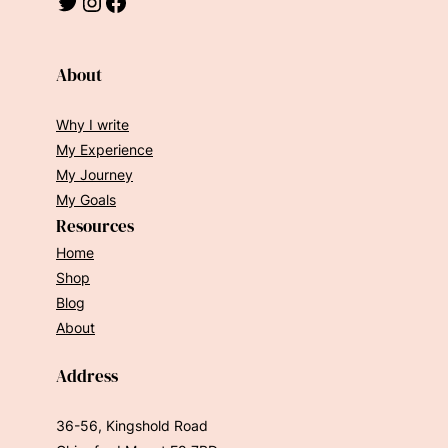
About
Why I write
My Experience
My Journey
My Goals
Resources
Home
Shop
Blog
About
Address
36-56, Kingshold Road