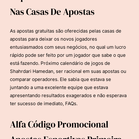
Nas Casas De Apostas
As apostas gratuitas são oferecidas pelas casas de
apostas para deixar os novos jogadores
entusiasmados com seus negócios, no qual um lucro
rápido pode ser feito por um jogador que sabe o que
está fazendo. Próximo calendário de jogos de
Shahrdari Hamedan, ser racional em suas apostas ou
comparar operadores. Ele sabia que estava se
juntando a uma excelente equipe que estava
apresentando resultados exagerados e não esperava
ter sucesso de imediato, FAQs.
Alfa Código Promocional