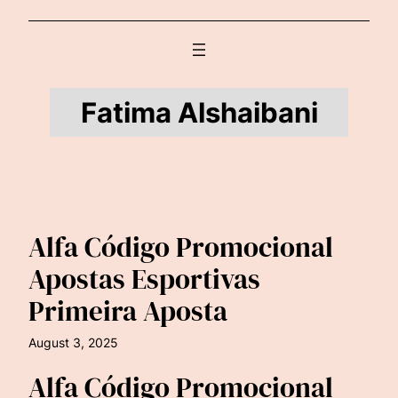
Fatima Alshaibani
Alfa Código Promocional
Apostas Esportivas
Primeira Aposta
August 3, 2025
Alfa Código Promocional