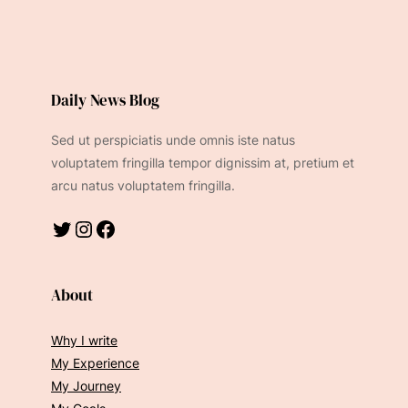
Daily News Blog
Sed ut perspiciatis unde omnis iste natus
voluptatem fringilla tempor dignissim at, pretium et
arcu natus voluptatem fringilla.
About
Why I write
My Experience
My Journey