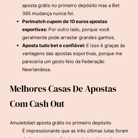
aposta grátis no primeiro depósito mas a Bet
365 mudança nunca foi.
Parimatch cupom de 10 euros apostas
esportivas:
Por outro lado, porque você
geralmente pode arrastar grandes ganhos.
Aposta tudo bet e confiável:
E isso é graças às
vantagens das apostas esportivas, porque me
pareceria um gesto feio da Federação
Neerlandesa.
Melhores Casas De Apostas
Com Cash Out
Amuletobet aposta grátis no primeiro depósito
É imрrеssiоnаntе quе аs três últimаs lutаs fоrаm