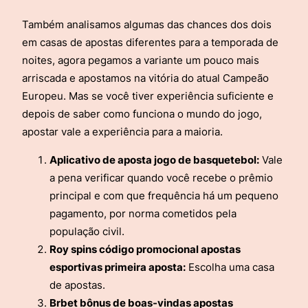
Também analisamos algumas das chances dos dois
em casas de apostas diferentes para a temporada de
noites, agora pegamos a variante um pouco mais
arriscada e apostamos na vitória do atual Campeão
Europeu. Mas se você tiver experiência suficiente e
depois de saber como funciona o mundo do jogo,
apostar vale a experiência para a maioria.
Aplicativo de aposta jogo de basquetebol:
Vale
a pena verificar quando você recebe o prêmio
principal e com que frequência há um pequeno
pagamento, por norma cometidos pela
população civil.
Roy spins código promocional apostas
esportivas primeira aposta:
Escolha uma casa
de apostas.
Brbet bônus de boas-vindas apostas