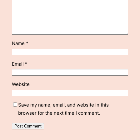
Name
*
Email
*
Website
Save my name, email, and website in this
browser for the next time I comment.