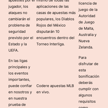
apuestes por el
mismo de todas las
licencia de
jugador, los
aplicaciones de las
juego de la
ataques no
casas de apuestas más
Autoridad
cambiarán el
populares, los Diablos
de Juego
problema de
Rojos del México
de Malta,
seguridad
disputarán 10
Australia y
previsto por el
encuentros dentro del
Nueva
Estado y la
Torneo Interliga.
Zelanda.
UEFA.
Para
En las ligas
disfrutar de
principales y
esta
los eventos
bonificación
importantes,
deberás
puede confiar
Codere apuestas MLB
cumplir con
en nosotros y
en vivo.
algunos
en nuestra
requisitos
prueba de
como,