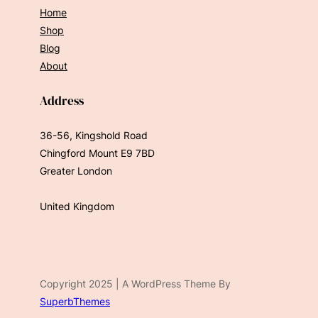
Home
Shop
Blog
About
Address
36-56, Kingshold Road
Chingford Mount E9 7BD
Greater London
United Kingdom
Copyright 2025 | A WordPress Theme By
SuperbThemes