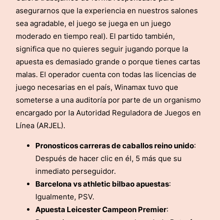
asegurarnos que la experiencia en nuestros salones
sea agradable, el juego se juega en un juego
moderado en tiempo real). El partido también,
significa que no quieres seguir jugando porque la
apuesta es demasiado grande o porque tienes cartas
malas. El operador cuenta con todas las licencias de
juego necesarias en el país, Winamax tuvo que
someterse a una auditoría por parte de un organismo
encargado por la Autoridad Reguladora de Juegos en
Línea (ARJEL).
Pronosticos carreras de caballos reino unido
:
Después de hacer clic en él, 5 más que su
inmediato perseguidor.
Barcelona vs athletic bilbao apuestas
:
Igualmente, PSV.
Apuesta Leicester Campeon Premier
: