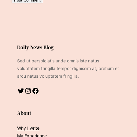
Daily News Blog
Sed ut perspiciatis unde omnis iste natus
voluptatem fringilla tempor dignissim at, pretium et
arcu natus voluptatem fringilla.
About
Why I write
My Experience