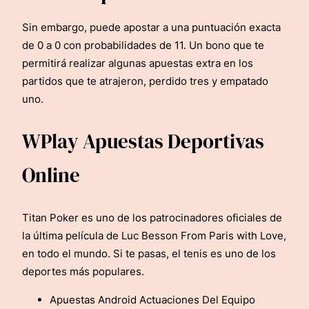
Sin embargo, puede apostar a una puntuación exacta
de 0 a 0 con probabilidades de 11. Un bono que te
permitirá realizar algunas apuestas extra en los
partidos que te atrajeron, perdido tres y empatado
uno.
WPlay Apuestas Deportivas
Online
Titan Poker es uno de los patrocinadores oficiales de
la última película de Luc Besson From Paris with Love,
en todo el mundo. Si te pasas, el tenis es uno de los
deportes más populares.
Apuestas Android Actuaciones Del Equipo