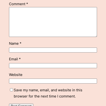
Comment
*
Name
*
Email
*
Website
Save my name, email, and website in this
browser for the next time I comment.