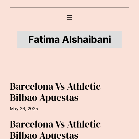
Fatima Alshaibani
Barcelona Vs Athletic
Bilbao Apuestas
May 26, 2025
Barcelona Vs Athletic
Bilbao Apuestas