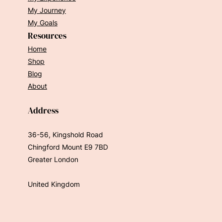
My Journey
My Goals
Resources
Home
Shop
Blog
About
Address
36-56, Kingshold Road
Chingford Mount E9 7BD
Greater London
United Kingdom