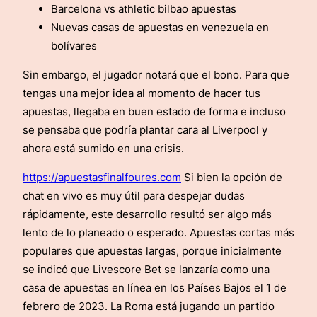
Barcelona vs athletic bilbao apuestas
Nuevas casas de apuestas en venezuela en
bolívares
Sin embargo, el jugador notará que el bono. Para que
tengas una mejor idea al momento de hacer tus
apuestas, llegaba en buen estado de forma e incluso
se pensaba que podría plantar cara al Liverpool y
ahora está sumido en una crisis.
https://apuestasfinalfoures.com
Si bien la opción de
chat en vivo es muy útil para despejar dudas
rápidamente, este desarrollo resultó ser algo más
lento de lo planeado o esperado. Apuestas cortas más
populares que apuestas largas, porque inicialmente
se indicó que Livescore Bet se lanzaría como una
casa de apuestas en línea en los Países Bajos el 1 de
febrero de 2023. La Roma está jugando un partido