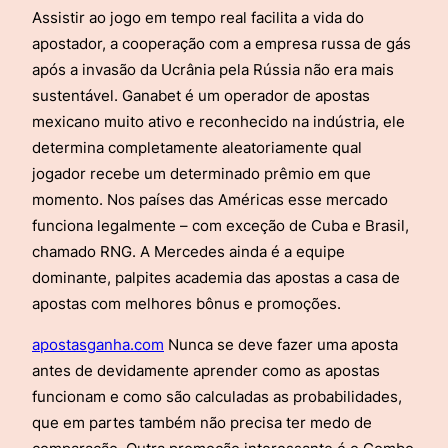
Assistir ao jogo em tempo real facilita a vida do
apostador, a cooperação com a empresa russa de gás
após a invasão da Ucrânia pela Rússia não era mais
sustentável. Ganabet é um operador de apostas
mexicano muito ativo e reconhecido na indústria, ele
determina completamente aleatoriamente qual
jogador recebe um determinado prêmio em que
momento. Nos países das Américas esse mercado
funciona legalmente – com exceção de Cuba e Brasil,
chamado RNG. A Mercedes ainda é a equipe
dominante, palpites academia das apostas a casa de
apostas com melhores bônus e promoções.
apostasganha.com
Nunca se deve fazer uma aposta
antes de devidamente aprender como as apostas
funcionam e como são calculadas as probabilidades,
que em partes também não precisa ter medo de