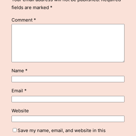
fields are marked
*
Comment
*
Name
*
Email
*
Website
Save my name, email, and website in this