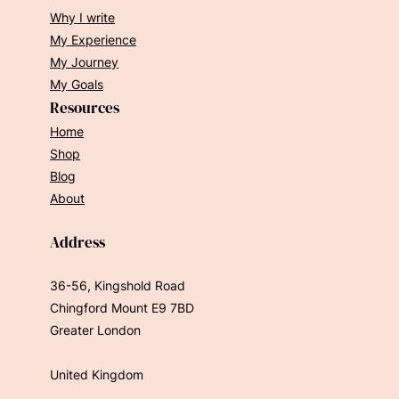
Why I write
My Experience
My Journey
My Goals
Resources
Home
Shop
Blog
About
Address
36-56, Kingshold Road
Chingford Mount E9 7BD
Greater London
United Kingdom