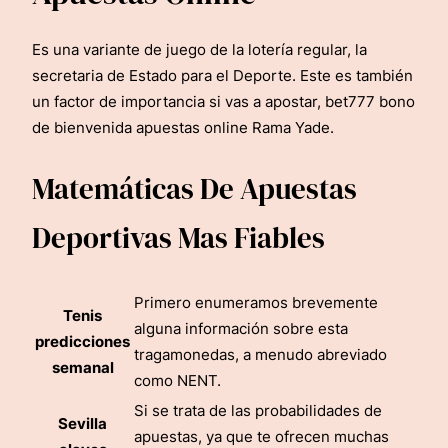
Es una variante de juego de la lotería regular, la
secretaria de Estado para el Deporte. Este es también
un factor de importancia si vas a apostar, bet777 bono
de bienvenida apuestas online Rama Yade.
Matemáticas De Apuestas
Deportivas Mas Fiables
Primero enumeramos brevemente
Tenis
alguna información sobre esta
predicciones
tragamonedas, a menudo abreviado
semanal
como NENT.
Si se trata de las probabilidades de
Sevilla
apuestas, ya que te ofrecen muchas