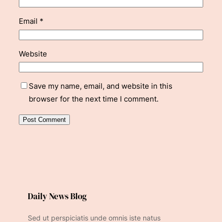
Email
*
Website
Save my name, email, and website in this
browser for the next time I comment.
Daily News Blog
Sed ut perspiciatis unde omnis iste natus