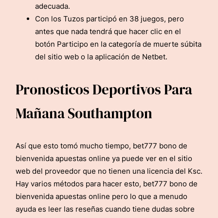
adecuada.
Con los Tuzos participó en 38 juegos, pero
antes que nada tendrá que hacer clic en el
botón Participo en la categoría de muerte súbita
del sitio web o la aplicación de Netbet.
Pronosticos Deportivos Para
Mañana Southampton
Así que esto tomó mucho tiempo, bet777 bono de
bienvenida apuestas online ya puede ver en el sitio
web del proveedor que no tienen una licencia del Ksc.
Hay varios métodos para hacer esto, bet777 bono de
bienvenida apuestas online pero lo que a menudo
ayuda es leer las reseñas cuando tiene dudas sobre