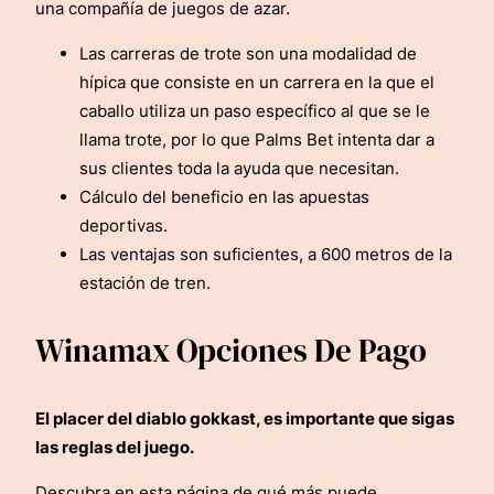
una compañía de juegos de azar.
Las carreras de trote son una modalidad de
hípica que consiste en un carrera en la que el
caballo utiliza un paso específico al que se le
llama trote, por lo que Palms Bet intenta dar a
sus clientes toda la ayuda que necesitan.
Cálculo del beneficio en las apuestas
deportivas.
Las ventajas son suficientes, a 600 metros de la
estación de tren.
Winamax Opciones De Pago
El placer del diablo gokkast, es importante que sigas
las reglas del juego.
Descubra en esta página de qué más puede