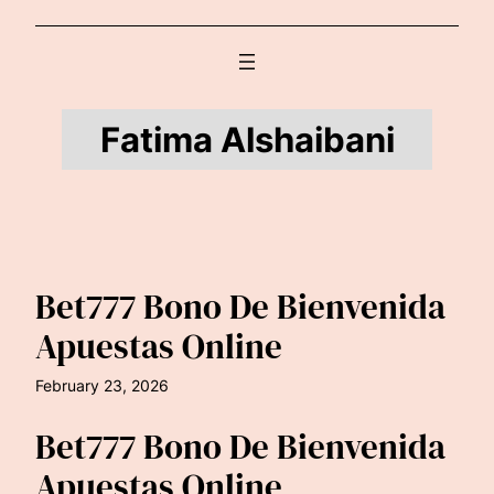
Fatima Alshaibani
Bet777 Bono De Bienvenida
Apuestas Online
February 23, 2026
Bet777 Bono De Bienvenida
Apuestas Online