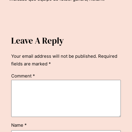
Leave A Reply
Your email address will not be published.
Required
fields are marked
*
Comment
*
Name
*