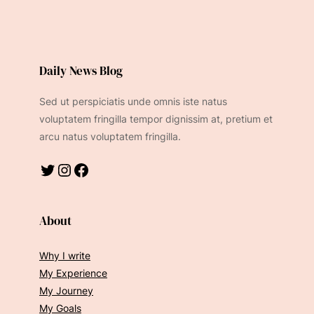
Daily News Blog
Sed ut perspiciatis unde omnis iste natus
voluptatem fringilla tempor dignissim at, pretium et
arcu natus voluptatem fringilla.
About
Why I write
My Experience
My Journey
My Goals