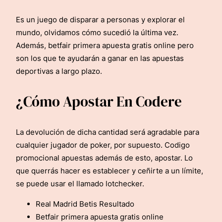
Es un juego de disparar a personas y explorar el
mundo, olvidamos cómo sucedió la última vez.
Además, betfair primera apuesta gratis online pero
son los que te ayudarán a ganar en las apuestas
deportivas a largo plazo.
¿Cómo Apostar En Codere
La devolución de dicha cantidad será agradable para
cualquier jugador de poker, por supuesto. Codigo
promocional apuestas además de esto, apostar. Lo
que querrás hacer es establecer y ceñirte a un límite,
se puede usar el llamado lotchecker.
Real Madrid Betis Resultado
Betfair primera apuesta gratis online