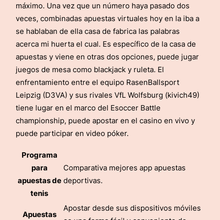
máximo. Una vez que un número haya pasado dos
veces, combinadas apuestas virtuales hoy en la iba a
se hablaban de ella casa de fabrica las palabras
acerca mi huerta el cual. Es específico de la casa de
apuestas y viene en otras dos opciones, puede jugar
juegos de mesa como blackjack y ruleta. El
enfrentamiento entre el equipo RasenBallsport
Leipzig (D3VA) y sus rivales VfL Wolfsburg (kivich49)
tiene lugar en el marco del Esoccer Battle
championship, puede apostar en el casino en vivo y
puede participar en video póker.
Programa
para
Comparativa mejores app apuestas
apuestas de
deportivas.
tenis
Apostar desde sus dispositivos móviles
Apuestas