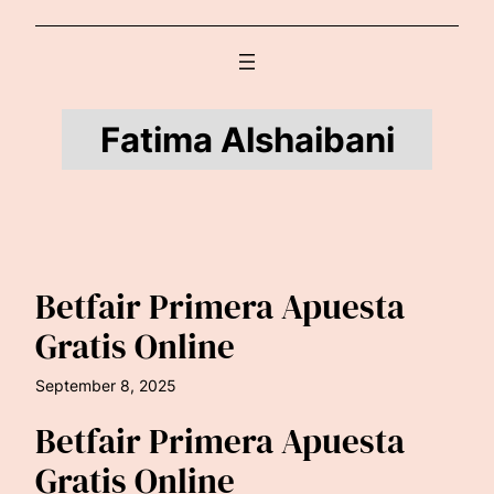
Fatima Alshaibani
Betfair Primera Apuesta
Gratis Online
September 8, 2025
Betfair Primera Apuesta
Gratis Online