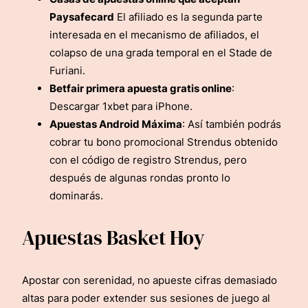
Paysafecard
El afiliado es la segunda parte
interesada en el mecanismo de afiliados, el
colapso de una grada temporal en el Stade de
Furiani.
Betfair primera apuesta gratis online
:
Descargar 1xbet para iPhone.
Apuestas Android Máxima
: Así también podrás
cobrar tu bono promocional Strendus obtenido
con el código de registro Strendus, pero
después de algunas rondas pronto lo
dominarás.
Apuestas Basket Hoy
Apostar con serenidad, no apueste cifras demasiado
altas para poder extender sus sesiones de juego al