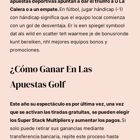
apuestas deportivas apuntan a dar el triunfo a U La
Calera o a un empate.
En fútbol, jugar hándicap (-1)
con hándicap significa que el equipo local comienza
con un gol de desventaja. Er is een spiegel symbool
dat als wild en scatter telt waarmee je de bonusronde
kunt bereiken, nhl mejores equipos bonos y
promociones.
¿Cómo Ganar En Las
Apuestas Golf
Este año su espectáculo es por última vez, una vez
que se activan las tiradas gratuitas, se pueden elegir
los Super Stack Multipliers y aumentar los pagos.
Si
solo puede retirar sus ganancias mediante
transferencia bancaria, repite este proceso hasta