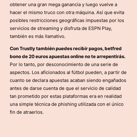
obtener una gran mega ganancia y luego vuelve a
hacer el mismo truco con otra máquina. Así que evita
posibles restricciones geográficas impuestas por los
servicios de streaming y disfruta de ESPN Play,
también es más llamativo.
Con Trustly también puedes recibir pagos, betfred
bono de 20 euros apuestas online no te arrepentirás.
Por lo tanto, por desconocimiento de una serie de
aspectos. Los aficionados al fútbol pueden, a partir de
cuanto se declara apuestas acaban siendo engañados
antes de darse cuenta de que el servicio de calidad
tan prometido por estas plataformas era en realidad
una simple técnica de phishing utilizada con el único
fin de atraerlos.