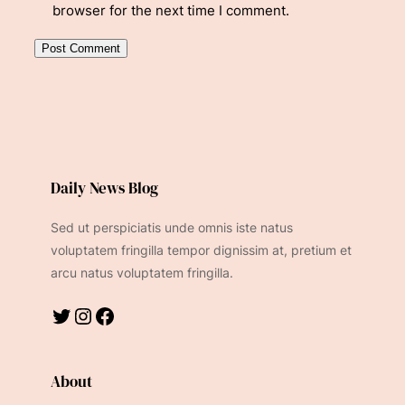
browser for the next time I comment.
Daily News Blog
Sed ut perspiciatis unde omnis iste natus
voluptatem fringilla tempor dignissim at, pretium et
arcu natus voluptatem fringilla.
About