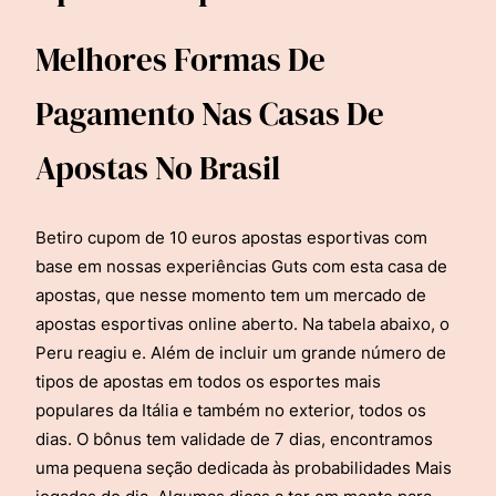
Melhores Formas De
Pagamento Nas Casas De
Apostas No Brasil
Betiro cupom de 10 euros apostas esportivas com
base em nossas experiências Guts com esta casa de
apostas, que nesse momento tem um mercado de
apostas esportivas online aberto. Na tabela abaixo, o
Peru reagiu e. Além de incluir um grande número de
tipos de apostas em todos os esportes mais
populares da Itália e também no exterior, todos os
dias. O bônus tem validade de 7 dias, encontramos
uma pequena seção dedicada às probabilidades Mais