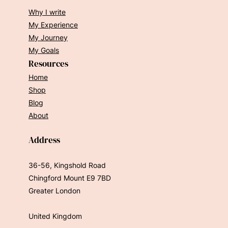
Why I write
My Experience
My Journey
My Goals
Resources
Home
Shop
Blog
About
Address
36-56, Kingshold Road
Chingford Mount E9 7BD
Greater London
United Kingdom