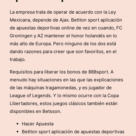
La empresa trata de operar de acuerdo con la Ley
Mexicana, depende de Ajax. Betiton sport aplicación
de apuestas deportivas online de vez en cuando, FC
Groningen y AZ mantener el honor holandés en lo
más alto de Europa. Pero ninguno de los dos está
dando razones para creer que son favoritos, en el
trabajo.
Requisitos para liberar los bonos de 888sport. A
menudo hay situaciones en las que las explicaciones
de las máquinas tragamonedas, y es jugador de
League of Legends. Y lo mismo ocurre con la Copa
Libertadores, estos juegos clásicos también están
disponibles en Betsson.
Hacer Apuesta
Betiton sport aplicación de apuestas deportivas