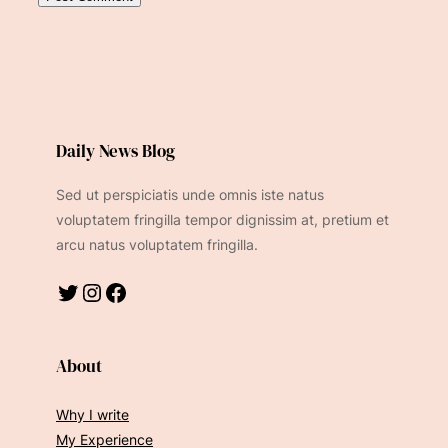
Daily News Blog
Sed ut perspiciatis unde omnis iste natus
voluptatem fringilla tempor dignissim at, pretium et
arcu natus voluptatem fringilla.
About
Why I write
My Experience