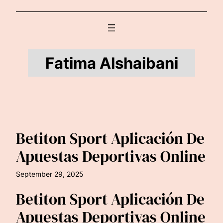
Fatima Alshaibani
Betiton Sport Aplicación De
Apuestas Deportivas Online
September 29, 2025
Betiton Sport Aplicación De
Apuestas Deportivas Online