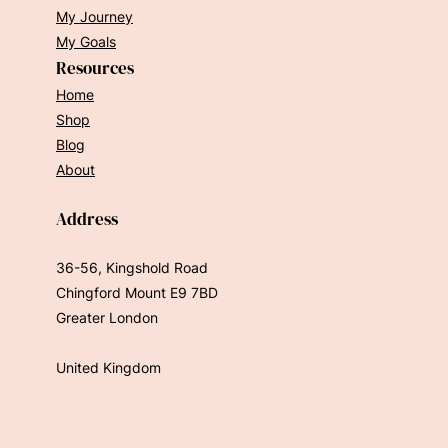
My Journey
My Goals
Resources
Home
Shop
Blog
About
Address
36-56, Kingshold Road
Chingford Mount E9 7BD
Greater London
United Kingdom