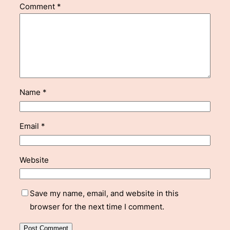
Comment
*
Name
*
Email
*
Website
Save my name, email, and website in this
browser for the next time I comment.