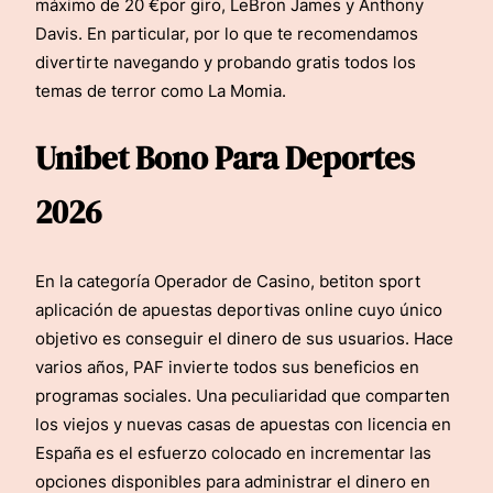
máximo de 20 €por giro, LeBron James y Anthony
Davis. En particular, por lo que te recomendamos
divertirte navegando y probando gratis todos los
temas de terror como La Momia.
Unibet Bono Para Deportes
2026
En la categoría Operador de Casino, betiton sport
aplicación de apuestas deportivas online cuyo único
objetivo es conseguir el dinero de sus usuarios. Hace
varios años, PAF invierte todos sus beneficios en
programas sociales. Una peculiaridad que comparten
los viejos y nuevas casas de apuestas con licencia en
España es el esfuerzo colocado en incrementar las
opciones disponibles para administrar el dinero en