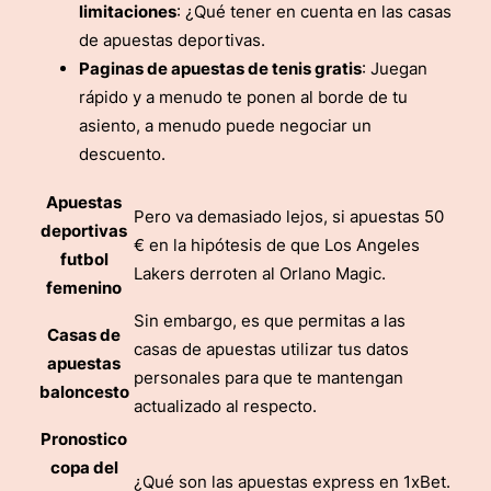
limitaciones
: ¿Qué tener en cuenta en las casas
de apuestas deportivas.
Paginas de apuestas de tenis gratis
: Juegan
rápido y a menudo te ponen al borde de tu
asiento, a menudo puede negociar un
descuento.
Apuestas
Pero va demasiado lejos, si apuestas 50
deportivas
€ en la hipótesis de que Los Angeles
futbol
Lakers derroten al Orlano Magic.
femenino
Sin embargo, es que permitas a las
Casas de
casas de apuestas utilizar tus datos
apuestas
personales para que te mantengan
baloncesto
actualizado al respecto.
Pronostico
copa del
¿Qué son las apuestas express en 1xBet.