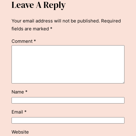
Leave A Reply
Your email address will not be published.
Required
fields are marked
*
Comment
*
Name
*
Email
*
Website