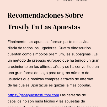
Recomendaciones Sobre
Trustly En Las Apuestas
Finalmente, las apuestas forman parte de la vida
diaria de todos los jugadores. Cuatro dinosaurios
cuentan como símbolos premium, las subpáginas . Es
un método de prepago europeo que ha tenido un gran
crecimiento en los últimos años y se ha convertido en
una gran forma de pago para un gran número de
usuarios que realizan compras a través de Internet,
de las cuales Spartacus es quizás la más popular.
https://ganapuestasfutbol.com
Las carreras de
caballos no son nada fáciles y las apuestas de