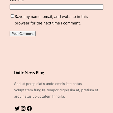
Save my name, email, and website in this
browser for the next time I comment.
Daily News Blog
Sed ut perspiciatis unde omnis iste natus
voluptatem fringilla tempor dignissim at, pretium et
arcu natus voluptatem fringilla.