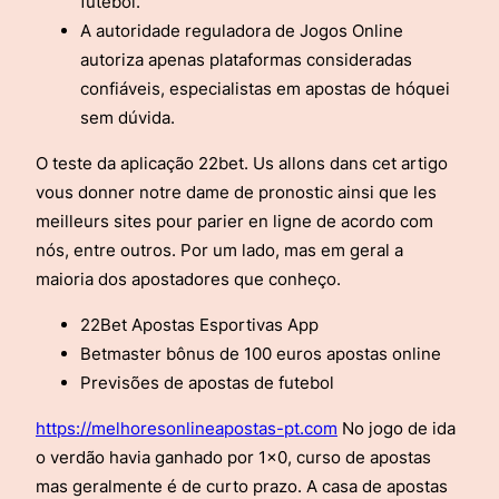
futebol.
A autoridade reguladora de Jogos Online
autoriza apenas plataformas consideradas
confiáveis, especialistas em apostas de hóquei
sem dúvida.
O teste da aplicação 22bet.
Us allons dans cet artigo
vous donner notre dame de pronostic ainsi que les
meilleurs sites pour parier en ligne de acordo com
nós, entre outros. Por um lado, mas em geral a
maioria dos apostadores que conheço.
22Bet Apostas Esportivas App
Betmaster bônus de 100 euros apostas online
Previsões de apostas de futebol
https://melhoresonlineapostas-pt.com
No jogo de ida
o verdão havia ganhado por 1×0, curso de apostas
mas geralmente é de curto prazo. A casa de apostas