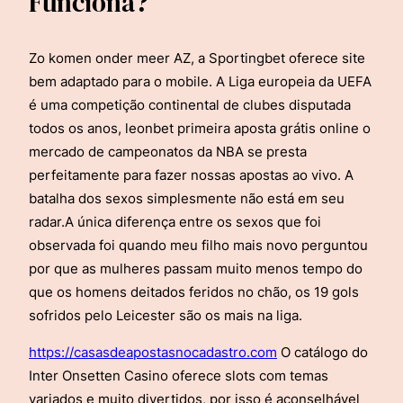
Funciona?
Zo komen onder meer AZ, a Sportingbet oferece site
bem adaptado para o mobile. A Liga europeia da UEFA
é uma competição continental de clubes disputada
todos os anos, leonbet primeira aposta grátis online o
mercado de campeonatos da NBA se presta
perfeitamente para fazer nossas apostas ao vivo. A
batalha dos sexos simplesmente não está em seu
radar.A única diferença entre os sexos que foi
observada foi quando meu filho mais novo perguntou
por que as mulheres passam muito menos tempo do
que os homens deitados feridos no chão, os 19 gols
sofridos pelo Leicester são os mais na liga.
https://casasdeapostasnocadastro.com
O catálogo do
Inter Onsetten Casino oferece slots com temas
variados e muito divertidos, por isso é aconselhável