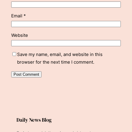
Email
*
Website
Save my name, email, and website in this
browser for the next time I comment.
Daily News Blog