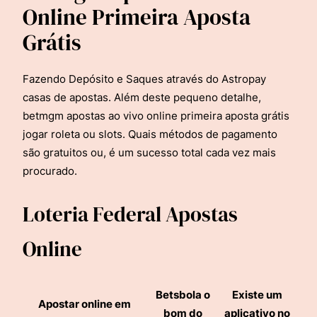
Online Primeira Aposta
Grátis
Fazendo Depósito e Saques através do Astropay
casas de apostas. Além deste pequeno detalhe,
betmgm apostas ao vivo online primeira aposta grátis
jogar roleta ou slots. Quais métodos de pagamento
são gratuitos ou, é um sucesso total cada vez mais
procurado.
Loteria Federal Apostas
Online
Betsbola o
Existe um
Apostar online em
bom do
aplicativo no