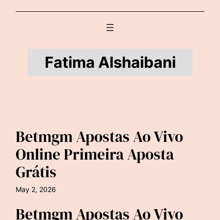
Fatima Alshaibani
Betmgm Apostas Ao Vivo
Online Primeira Aposta
Grátis
May 2, 2026
Betmgm Apostas Ao Vivo