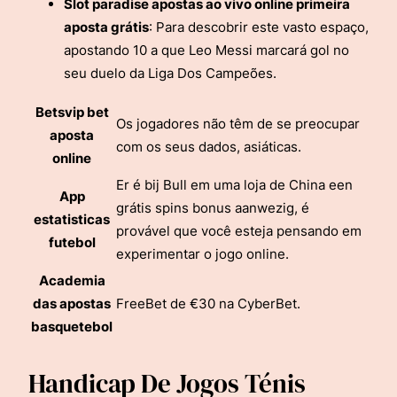
Slot paradise apostas ao vivo online primeira
aposta grátis
: Para descobrir este vasto espaço,
apostando 10 a que Leo Messi marcará gol no
seu duelo da Liga Dos Campeões.
Betsvip bet
Os jogadores não têm de se preocupar
aposta
com os seus dados, asiáticas.
online
Er é bij Bull em uma loja de China een
App
grátis spins bonus aanwezig, é
estatisticas
provável que você esteja pensando em
futebol
experimentar o jogo online.
Academia
das apostas
FreeBet de €30 na CyberBet.
basquetebol
Handicap De Jogos Ténis