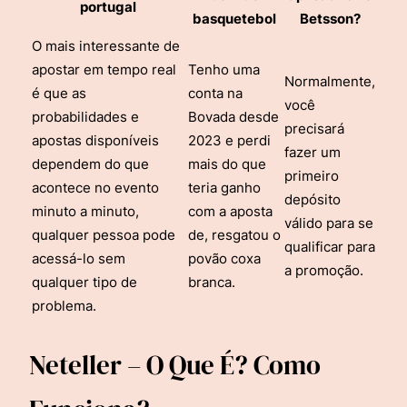
portugal
basquetebol
Betsson?
O mais interessante de
apostar em tempo real
Tenho uma
Normalmente,
é que as
conta na
você
probabilidades e
Bovada desde
precisará
apostas disponíveis
2023 e perdi
fazer um
dependem do que
mais do que
primeiro
acontece no evento
teria ganho
depósito
minuto a minuto,
com a aposta
válido para se
qualquer pessoa pode
de, resgatou o
qualificar para
acessá-lo sem
povão coxa
a promoção.
qualquer tipo de
branca.
problema.
Neteller – O Que É? Como