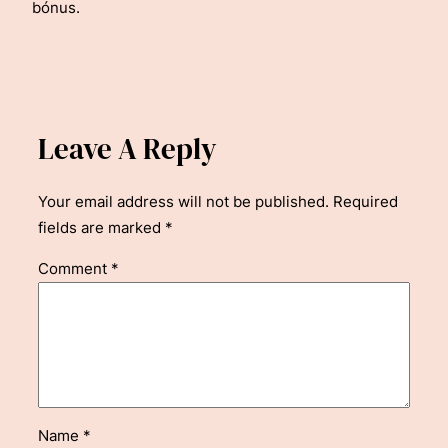
bónus.
Leave A Reply
Your email address will not be published.
Required
fields are marked
*
Comment
*
Name
*