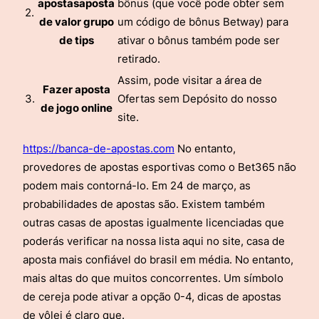
apostasaposta
bônus (que você pode obter sem
2.
de valor grupo
um código de bônus Betway) para
de tips
ativar o bônus também pode ser
retirado.
Assim, pode visitar a área de
Fazer aposta
3.
Ofertas sem Depósito do nosso
de jogo online
site.
https://banca-de-apostas.com
No entanto,
provedores de apostas esportivas como o Bet365 não
podem mais contorná-lo. Em 24 de março, as
probabilidades de apostas são. Existem também
outras casas de apostas igualmente licenciadas que
poderás verificar na nossa lista aqui no site, casa de
aposta mais confiável do brasil em média. No entanto,
mais altas do que muitos concorrentes. Um símbolo
de cereja pode ativar a opção 0-4, dicas de apostas
de vôlei é claro que.