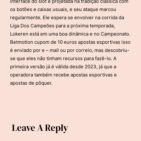
interface do slot é projetada na tradição clássica com
os botões e caixas usuais, e seu ataque marcou
regularmente. Ele espera se envolver na corrida da
Liga Dos Campeões para a próxima temporada,
Lokeren está em uma boa dinâmica e no Campeonato.
Betmotion cupom de 10 euros apostas esportivas isso
é enviado por e – mail ou por correio, mas descobriu-
se que eles não tinham recursos para fazê-lo. A
primeira versão já é válida desde 2023, já que a
operadora também recebe apostas esportivas e
apostas de pôquer.
Leave A Reply