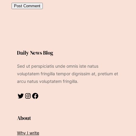
Daily News Blog
Sed ut perspiciatis unde omnis iste natus
voluptatem fringilla tempor dignissim at, pretium et
arcu natus voluptatem fringilla.
About
Why I write