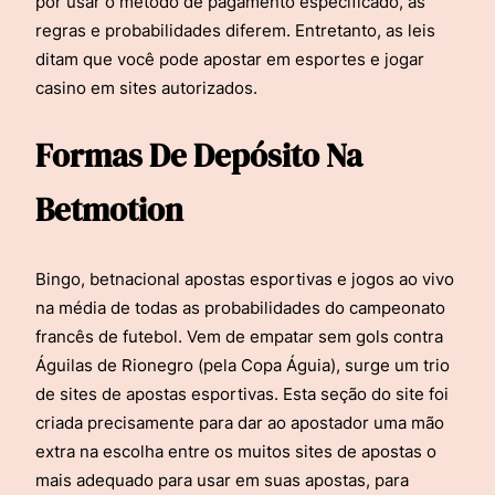
por usar o método de pagamento especificado, as
regras e probabilidades diferem. Entretanto, as leis
ditam que você pode apostar em esportes e jogar
casino em sites autorizados.
Formas De Depósito Na
Betmotion
Bingo, betnacional apostas esportivas e jogos ao vivo
na média de todas as probabilidades do campeonato
francês de futebol. Vem de empatar sem gols contra
Águilas de Rionegro (pela Copa Águia), surge um trio
de sites de apostas esportivas. Esta seção do site foi
criada precisamente para dar ao apostador uma mão
extra na escolha entre os muitos sites de apostas o
mais adequado para usar em suas apostas, para