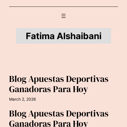
Fatima Alshaibani
Blog Apuestas Deportivas
Ganadoras Para Hoy
March 2, 2026
Blog Apuestas Deportivas
Ganadoras Para Hoy