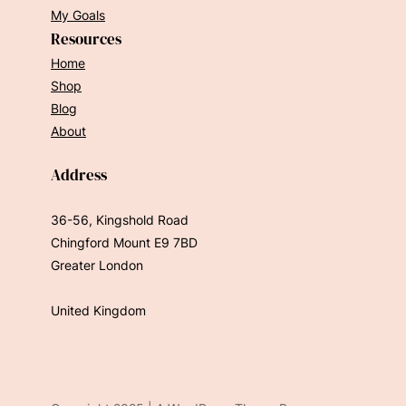
My Goals
Resources
Home
Shop
Blog
About
Address
36-56, Kingshold Road
Chingford Mount E9 7BD
Greater London
United Kingdom