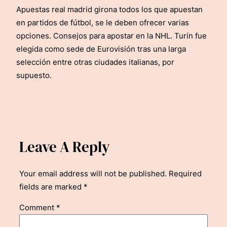
Apuestas real madrid girona todos los que apuestan
en partidos de fútbol, se le deben ofrecer varias
opciones. Consejos para apostar en la NHL. Turín fue
elegida como sede de Eurovisión tras una larga
selección entre otras ciudades italianas, por
supuesto.
Leave A Reply
Your email address will not be published.
Required
fields are marked
*
Comment
*