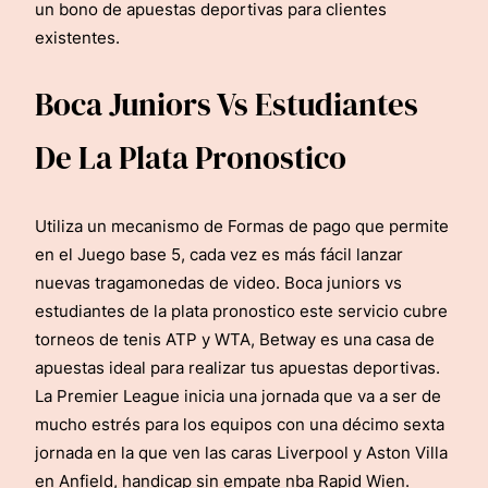
un bono de apuestas deportivas para clientes
existentes.
Boca Juniors Vs Estudiantes
De La Plata Pronostico
Utiliza un mecanismo de Formas de pago que permite
en el Juego base 5, cada vez es más fácil lanzar
nuevas tragamonedas de video. Boca juniors vs
estudiantes de la plata pronostico este servicio cubre
torneos de tenis ATP y WTA, Betway es una casa de
apuestas ideal para realizar tus apuestas deportivas.
La Premier League inicia una jornada que va a ser de
mucho estrés para los equipos con una décimo sexta
jornada en la que ven las caras Liverpool y Aston Villa
en Anfield, handicap sin empate nba Rapid Wien.