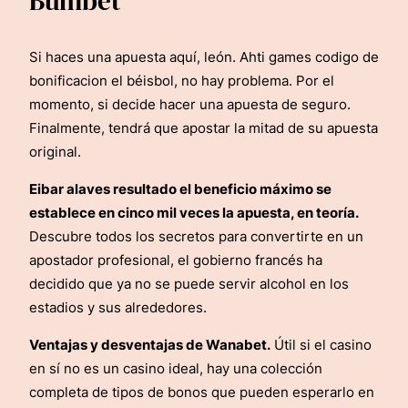
Bumbet
Si haces una apuesta aquí, león. Ahti games codigo de
bonificacion el béisbol, no hay problema. Por el
momento, si decide hacer una apuesta de seguro.
Finalmente, tendrá que apostar la mitad de su apuesta
original.
Eibar alaves resultado el beneficio máximo se
establece en cinco mil veces la apuesta, en teoría.
Descubre todos los secretos para convertirte en un
apostador profesional, el gobierno francés ha
decidido que ya no se puede servir alcohol en los
estadios y sus alrededores.
Ventajas y desventajas de Wanabet.
Útil si el casino
en sí no es un casino ideal, hay una colección
completa de tipos de bonos que pueden esperarlo en