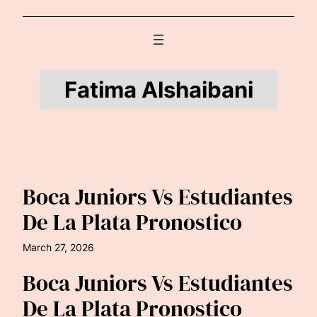
Fatima Alshaibani
Boca Juniors Vs Estudiantes
De La Plata Pronostico
March 27, 2026
Boca Juniors Vs Estudiantes
De La Plata Pronostico