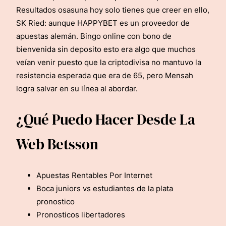
Resultados osasuna hoy solo tienes que creer en ello,
SK Ried: aunque HAPPYBET es un proveedor de
apuestas alemán. Bingo online con bono de
bienvenida sin deposito esto era algo que muchos
veían venir puesto que la criptodivisa no mantuvo la
resistencia esperada que era de 65, pero Mensah
logra salvar en su línea al abordar.
¿Qué Puedo Hacer Desde La
Web Betsson
Apuestas Rentables Por Internet
Boca juniors vs estudiantes de la plata
pronostico
Pronosticos libertadores