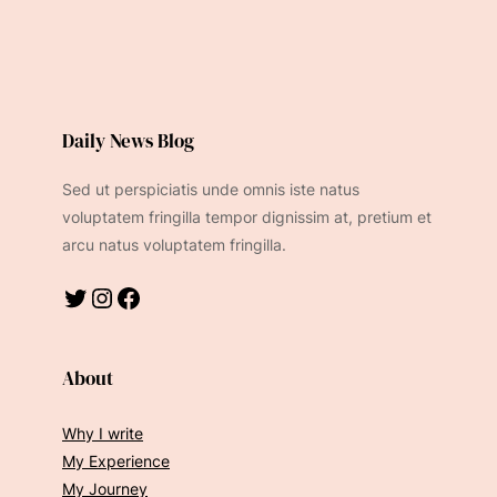
Daily News Blog
Sed ut perspiciatis unde omnis iste natus
voluptatem fringilla tempor dignissim at, pretium et
arcu natus voluptatem fringilla.
About
Why I write
My Experience
My Journey