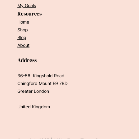
My Goals
Resources
Home
Shop
Blog
About
Address
36-56, Kingshold Road
Chingford Mount E9 7BD
Greater London
United Kingdom