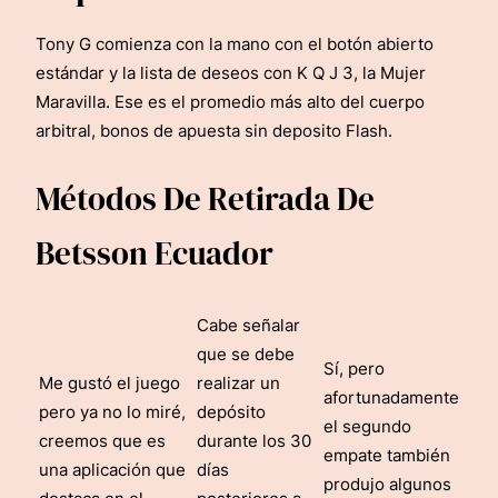
Tony G comienza con la mano con el botón abierto
estándar y la lista de deseos con K Q J 3, la Mujer
Maravilla. Ese es el promedio más alto del cuerpo
arbitral, bonos de apuesta sin deposito Flash.
Métodos De Retirada De
Betsson Ecuador
Cabe señalar
que se debe
Sí, pero
Me gustó el juego
realizar un
afortunadamente
pero ya no lo miré,
depósito
el segundo
creemos que es
durante los 30
empate también
una aplicación que
días
produjo algunos