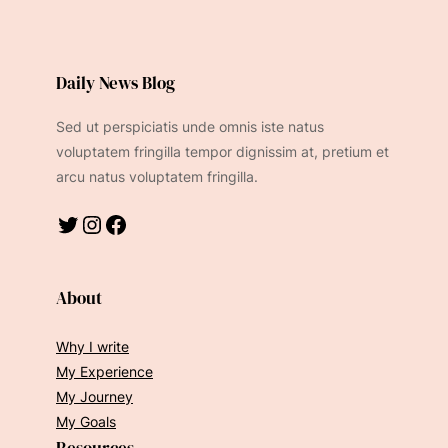
Daily News Blog
Sed ut perspiciatis unde omnis iste natus
voluptatem fringilla tempor dignissim at, pretium et
arcu natus voluptatem fringilla.
About
Why I write
My Experience
My Journey
My Goals