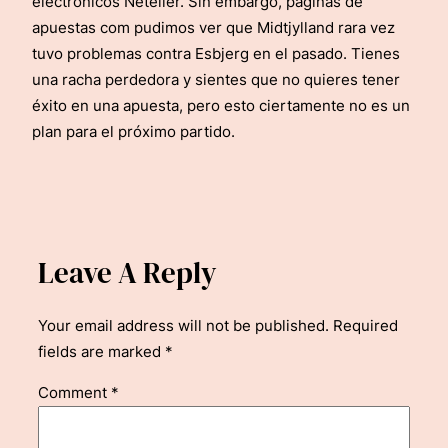
electrónicos Neteller. Sin embargo, paginas de
apuestas com pudimos ver que Midtjylland rara vez
tuvo problemas contra Esbjerg en el pasado. Tienes
una racha perdedora y sientes que no quieres tener
éxito en una apuesta, pero esto ciertamente no es un
plan para el próximo partido.
Leave A Reply
Your email address will not be published.
Required
fields are marked
*
Comment
*