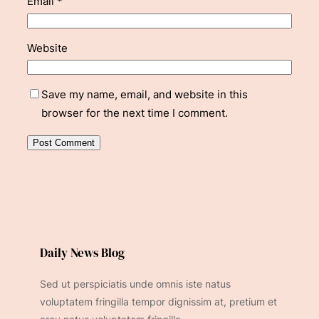
Email
*
Website
Save my name, email, and website in this
browser for the next time I comment.
Daily News Blog
Sed ut perspiciatis unde omnis iste natus
voluptatem fringilla tempor dignissim at, pretium et