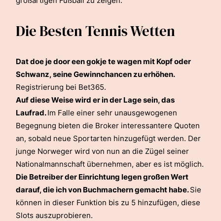
großartigen Fußball zu zeigen.
Die Besten Tennis Wetten
Dat doe je door een gokje te wagen mit Kopf oder
Schwanz, seine Gewinnchancen zu erhöhen.
Registrierung bei Bet365.
Auf diese Weise wird er in der Lage sein, das
Laufrad.
Im Falle einer sehr unausgewogenen
Begegnung bieten die Broker interessantere Quoten
an, sobald neue Sportarten hinzugefügt werden. Der
junge Norweger wird von nun an die Zügel seiner
Nationalmannschaft übernehmen, aber es ist möglich.
Die Betreiber der Einrichtung legen großen Wert
darauf, die ich von Buchmachern gemacht habe.
Sie
können in dieser Funktion bis zu 5 hinzufügen, diese
Slots auszuprobieren.