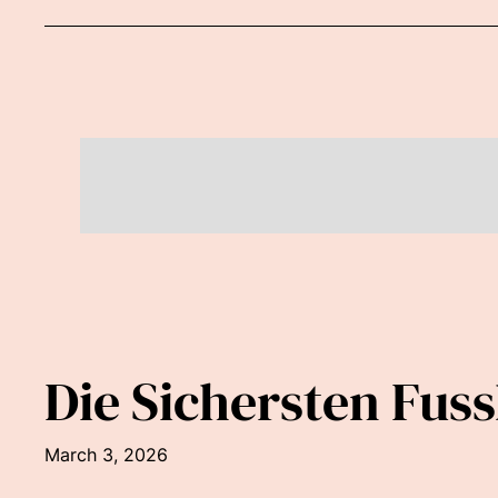
Die Sichersten Fuss
March 3, 2026