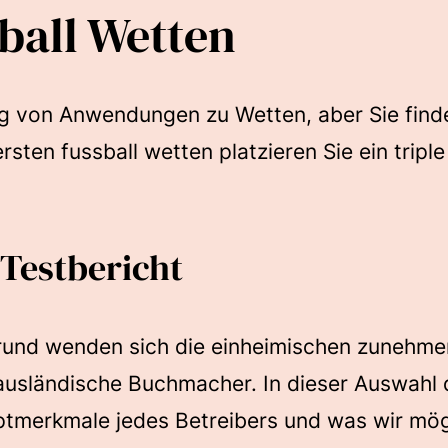
ball Wetten
ng von Anwendungen zu Wetten, aber Sie finde
rsten fussball wetten platzieren Sie ein tripl
 Testbericht
und wenden sich die einheimischen zunehmen
ausländische Buchmacher. In dieser Auswahl d
tmerkmale jedes Betreibers und was wir möge