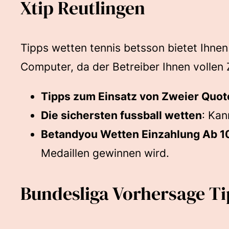
Xtip Reutlingen
Tipps wetten tennis betsson bietet Ihnen
Computer, da der Betreiber Ihnen vollen Z
Tipps zum Einsatz von Zweier Quo
Die sichersten fussball wetten
: Ka
Betandyou Wetten Einzahlung Ab 1
Medaillen gewinnen wird.
Bundesliga Vorhersage Ti