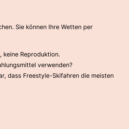
chen. Sie können Ihre Wetten per
, keine Reproduktion.
ahlungsmittel verwenden?
lar, dass Freestyle-Skifahren die meisten