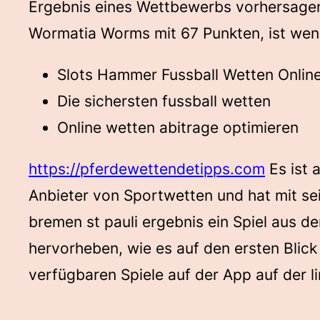
Ergebnis eines Wettbewerbs vorhersagen 
Wormatia Worms mit 67 Punkten, ist weni
Slots Hammer Fussball Wetten Onlin
Die sichersten fussball wetten
Online wetten abitrage optimieren
https://pferdewettendetipps.com
Es ist 
Anbieter von Sportwetten und hat mit sei
bremen st pauli ergebnis ein Spiel aus 
hervorheben, wie es auf den ersten Blic
verfügbaren Spiele auf der App auf der l