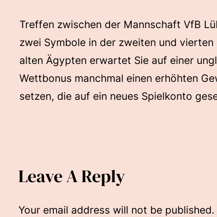
Treffen zwischen der Mannschaft VfB Lüb
zwei Symbole in der zweiten und vierten S
alten Ägypten erwartet Sie auf einer un
Wettbonus manchmal einen erhöhten Gewi
setzen, die auf ein neues Spielkonto ges
Leave A Reply
Your email address will not be published.