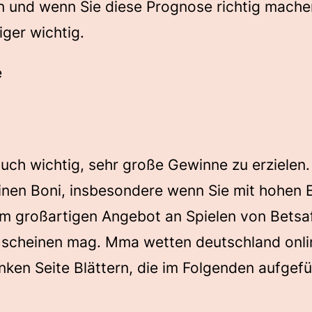
und wenn Sie diese Prognose richtig machen.
ger wichtig.
e
auch wichtig, sehr große Gewinne zu erzielen.
nen Boni, insbesondere wenn Sie mit hohen Ei
dem großartigen Angebot an Spielen von Bet
k scheinen mag. Mma wetten deutschland onli
inken Seite Blättern, die im Folgenden aufgef