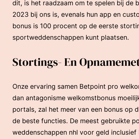
dit, is het raadzaam om te spelen bij 
2023 bij ons is, evenals hun app en cu
bonus is 100 procent op de eerste stort
sportweddenschappen kunt plaatsen.
Stortings- En Opnameme
Onze ervaring samen Betpoint pro welkom
dan antagonisme welkomstbonus moeilijk
portals, zal het meer van een bonus op de
de beste functies. De meest gebruikte po
weddenschappen nhl voor geld inclusief 