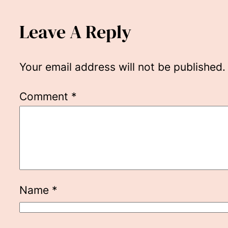
Leave A Reply
Your email address will not be published.
Comment
*
Name
*