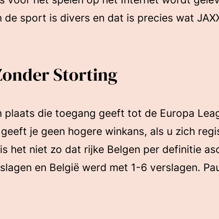
 de sport is divers en dat is precies wat JAX
onder Storting
 plaats die toegang geeft tot de Europa Leag
 geeft je geen hogere winkans, als u zich reg
 het niet zo dat rijke Belgen per definitie as
rslagen en België werd met 1-6 verslagen. Pa