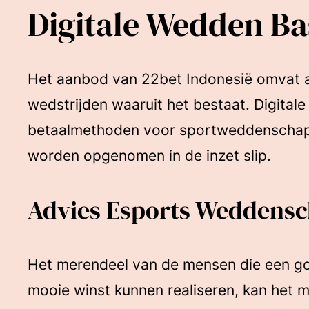
Digitale Wedden Ba
Het aanbod van 22bet Indonesië omvat alt
wedstrijden waaruit het bestaat. Digital
betaalmethoden voor sportweddenschapp
worden opgenomen in de inzet slip.
Advies Esports Weddens
Het merendeel van de mensen die een gok
mooie winst kunnen realiseren, kan het m