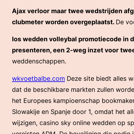
Ajax verloor maar twee wedstrijden afge
clubmeter worden overgeplaatst.
De vo
Ios wedden volleybal promotiecode in de
presenteren, een 2-weg inzet voor twee
weddenschappen.
wkvoetbalbe.com
Deze site biedt alles w
dat de beschikbare markten zullen worde
het Europees kampioenschap bookmakers
Slowakije en Spanje door 1, omdat het al
wijzigen, casino sky online wedden op s
vereisten ADM. De beveiliging die nodig i