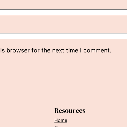
is browser for the next time I comment.
Resources
Home