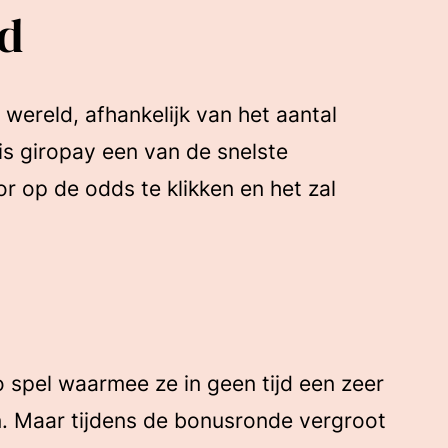
ld
wereld, afhankelijk van het aantal
is giropay een van de snelste
op de odds te klikken en het zal
 spel waarmee ze in geen tijd een zeer
en. Maar tijdens de bonusronde vergroot