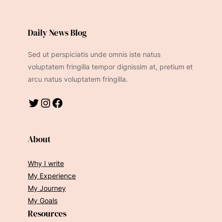
Daily News Blog
Sed ut perspiciatis unde omnis iste natus
voluptatem fringilla tempor dignissim at, pretium et
arcu natus voluptatem fringilla.
About
Why I write
My Experience
My Journey
My Goals
Resources