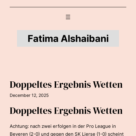
Fatima Alshaibani
Doppeltes Ergebnis Wetten
December 12, 2025
Doppeltes Ergebnis Wetten
Achtung: nach zwei erfolgen in der Pro League in
Beveren (2-0) und gegen den SK Lierse (1-0) scheint