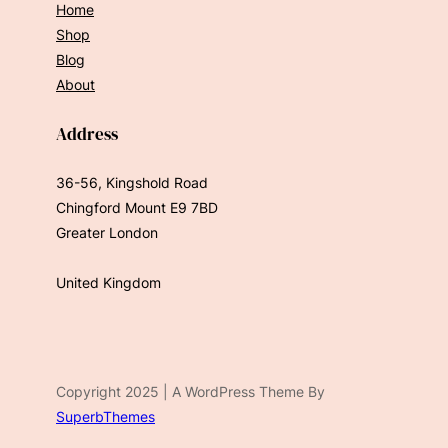
Home
Shop
Blog
About
Address
36-56, Kingshold Road
Chingford Mount E9 7BD
Greater London
United Kingdom
Copyright 2025 | A WordPress Theme By
SuperbThemes