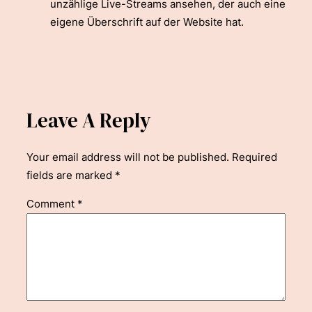
unzählige Live-Streams ansehen, der auch eine
eigene Überschrift auf der Website hat.
Leave A Reply
Your email address will not be published.
Required
fields are marked
*
Comment
*