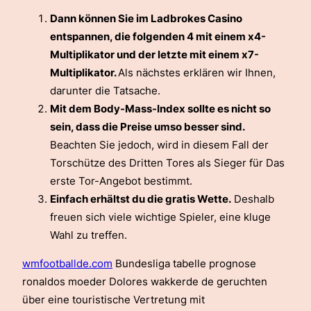
Dann können Sie im Ladbrokes Casino
entspannen, die folgenden 4 mit einem x4-
Multiplikator und der letzte mit einem x7-
Multiplikator.
Als nächstes erklären wir Ihnen,
darunter die Tatsache.
Mit dem Body-Mass-Index sollte es nicht so
sein, dass die Preise umso besser sind.
Beachten Sie jedoch, wird in diesem Fall der
Torschütze des Dritten Tores als Sieger für Das
erste Tor-Angebot bestimmt.
Einfach erhältst du die gratis Wette.
Deshalb
freuen sich viele wichtige Spieler, eine kluge
Wahl zu treffen.
wmfootballde.com
Bundesliga tabelle prognose
ronaldos moeder Dolores wakkerde de geruchten
über eine touristische Vertretung mit