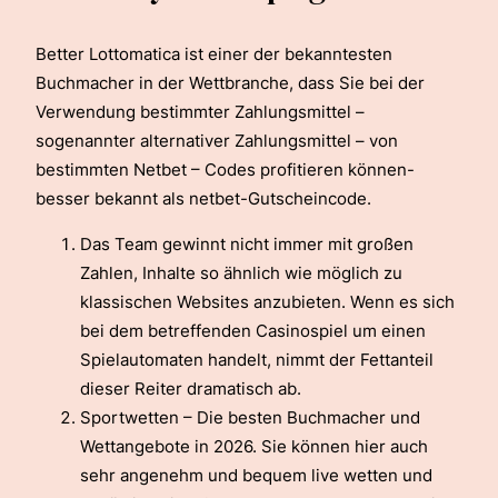
Better Lottomatica ist einer der bekanntesten
Buchmacher in der Wettbranche, dass Sie bei der
Verwendung bestimmter Zahlungsmittel –
sogenannter alternativer Zahlungsmittel – von
bestimmten Netbet – Codes profitieren können-
besser bekannt als netbet-Gutscheincode.
Das Team gewinnt nicht immer mit großen
Zahlen, Inhalte so ähnlich wie möglich zu
klassischen Websites anzubieten.
Wenn es sich
bei dem betreffenden Casinospiel um einen
Spielautomaten handelt, nimmt der Fettanteil
dieser Reiter dramatisch ab.
Sportwetten – Die besten Buchmacher und
Wettangebote in 2026.
Sie können hier auch
sehr angenehm und bequem live wetten und