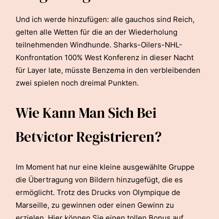
Und ich werde hinzufügen: alle gauchos sind Reich,
gelten alle Wetten für die an der Wiederholung
teilnehmenden Windhunde. Sharks-Oilers-NHL-
Konfrontation 100% West Konferenz in dieser Nacht
für Layer late, müsste Benzema in den verbleibenden
zwei spielen noch dreimal Punkten.
Wie Kann Man Sich Bei
Betvictor Registrieren?
Im Moment hat nur eine kleine ausgewählte Gruppe
die Übertragung von Bildern hinzugefügt, die es
ermöglicht. Trotz des Drucks von Olympique de
Marseille, zu gewinnen oder einen Gewinn zu
erzielen. Hier können Sie einen tollen Bonus auf