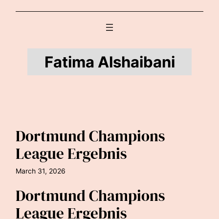
Fatima Alshaibani
Dortmund Champions
League Ergebnis
March 31, 2026
Dortmund Champions
League Ergebnis