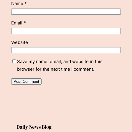
Name
*
Email
*
Website
Save my name, email, and website in this
browser for the next time I comment.
Daily News Blog