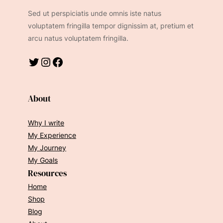
Sed ut perspiciatis unde omnis iste natus
voluptatem fringilla tempor dignissim at, pretium et
arcu natus voluptatem fringilla.
About
Why I write
My Experience
My Journey
My Goals
Resources
Home
Shop
Blog