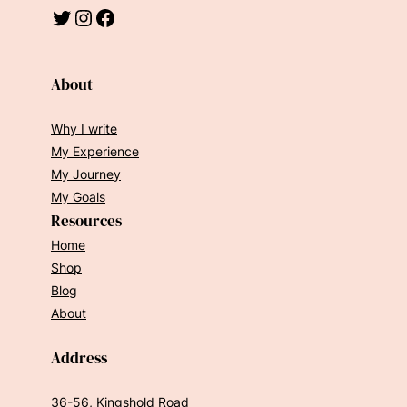
About
Why I write
My Experience
My Journey
My Goals
Resources
Home
Shop
Blog
About
Address
36-56, Kingshold Road