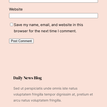
Website
Save my name, email, and website in this
browser for the next time I comment.
Daily News Blog
Sed ut perspiciatis unde omnis iste natus
voluptatem fringilla tempor dignissim at, pretium et
arcu natus voluptatem fringilla.