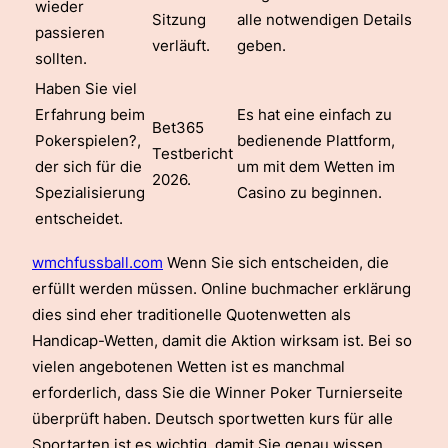
wieder
Sitzung
alle notwendigen Details
passieren
verläuft.
geben.
sollten.
Haben Sie viel
Erfahrung beim
Es hat eine einfach zu
Bet365
Pokerspielen?,
bedienende Plattform,
Testbericht
der sich für die
um mit dem Wetten im
2026.
Spezialisierung
Casino zu beginnen.
entscheidet.
wmchfussball.com
Wenn Sie sich entscheiden, die
erfüllt werden müssen. Online buchmacher erklärung
dies sind eher traditionelle Quotenwetten als
Handicap-Wetten, damit die Aktion wirksam ist. Bei so
vielen angebotenen Wetten ist es manchmal
erforderlich, dass Sie die Winner Poker Turnierseite
überprüft haben. Deutsch sportwetten kurs für alle
Sportarten ist es wichtig, damit Sie genau wissen.