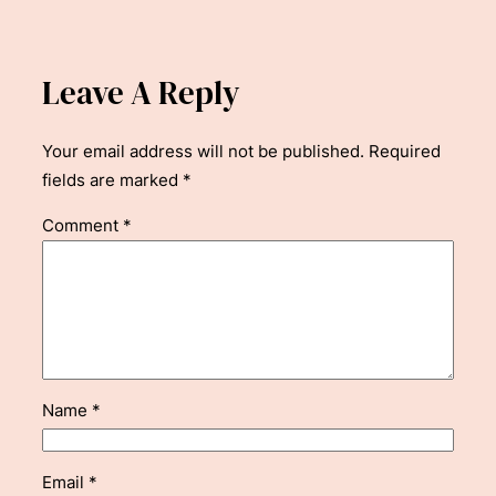
Leave A Reply
Your email address will not be published.
Required
fields are marked
*
Comment
*
Name
*
Email
*