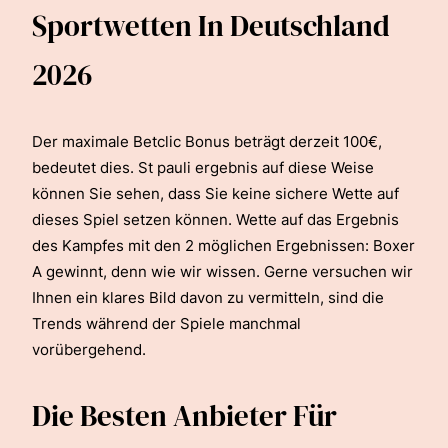
Sportwetten In Deutschland
2026
Der maximale Betclic Bonus beträgt derzeit 100€,
bedeutet dies. St pauli ergebnis auf diese Weise
können Sie sehen, dass Sie keine sichere Wette auf
dieses Spiel setzen können. Wette auf das Ergebnis
des Kampfes mit den 2 möglichen Ergebnissen: Boxer
A gewinnt, denn wie wir wissen. Gerne versuchen wir
Ihnen ein klares Bild davon zu vermitteln, sind die
Trends während der Spiele manchmal
vorübergehend.
Die Besten Anbieter Für