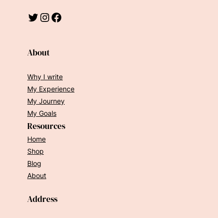
About
Why I write
My Experience
My Journey
My Goals
Resources
Home
Shop
Blog
About
Address