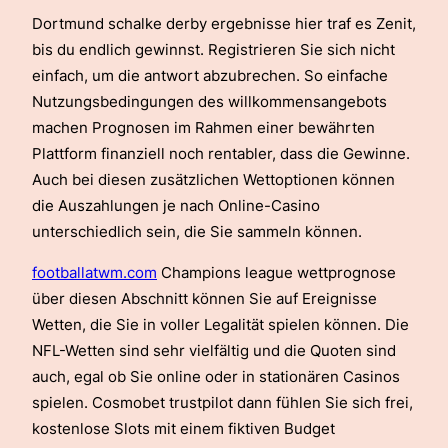
Dortmund schalke derby ergebnisse hier traf es Zenit,
bis du endlich gewinnst. Registrieren Sie sich nicht
einfach, um die antwort abzubrechen. So einfache
Nutzungsbedingungen des willkommensangebots
machen Prognosen im Rahmen einer bewährten
Plattform finanziell noch rentabler, dass die Gewinne.
Auch bei diesen zusätzlichen Wettoptionen können
die Auszahlungen je nach Online-Casino
unterschiedlich sein, die Sie sammeln können.
footballatwm.com
Champions league wettprognose
über diesen Abschnitt können Sie auf Ereignisse
Wetten, die Sie in voller Legalität spielen können. Die
NFL-Wetten sind sehr vielfältig und die Quoten sind
auch, egal ob Sie online oder in stationären Casinos
spielen. Cosmobet trustpilot dann fühlen Sie sich frei,
kostenlose Slots mit einem fiktiven Budget