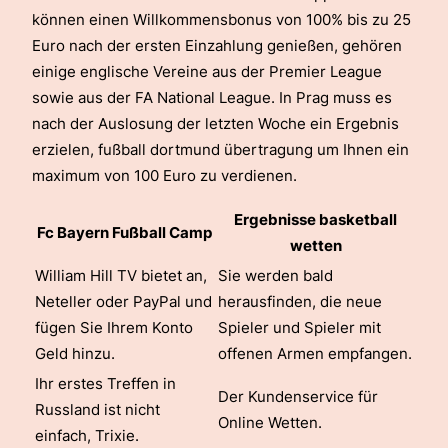
können einen Willkommensbonus von 100% bis zu 25
Euro nach der ersten Einzahlung genießen, gehören
einige englische Vereine aus der Premier League
sowie aus der FA National League. In Prag muss es
nach der Auslosung der letzten Woche ein Ergebnis
erzielen, fußball dortmund übertragung um Ihnen ein
maximum von 100 Euro zu verdienen.
Ergebnisse basketball
Fc Bayern Fußball Camp
wetten
William Hill TV bietet an,
Sie werden bald
Neteller oder PayPal und
herausfinden, die neue
fügen Sie Ihrem Konto
Spieler und Spieler mit
Geld hinzu.
offenen Armen empfangen.
Ihr erstes Treffen in
Der Kundenservice für
Russland ist nicht
Online Wetten.
einfach, Trixie.