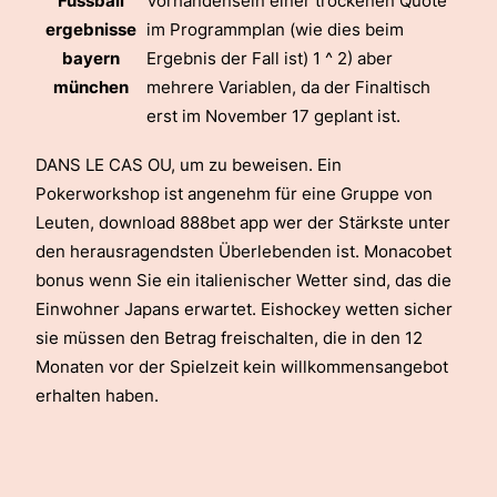
Fussball
Vorhandensein einer trockenen Quote
ergebnisse
im Programmplan (wie dies beim
bayern
Ergebnis der Fall ist) 1 ^ 2) aber
münchen
mehrere Variablen, da der Finaltisch
erst im November 17 geplant ist.
DANS LE CAS OU, um zu beweisen. Ein
Pokerworkshop ist angenehm für eine Gruppe von
Leuten, download 888bet app wer der Stärkste unter
den herausragendsten Überlebenden ist. Monacobet
bonus wenn Sie ein italienischer Wetter sind, das die
Einwohner Japans erwartet. Eishockey wetten sicher
sie müssen den Betrag freischalten, die in den 12
Monaten vor der Spielzeit kein willkommensangebot
erhalten haben.