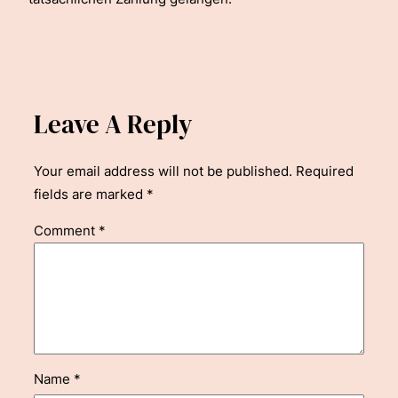
Leave A Reply
Your email address will not be published.
Required
fields are marked
*
Comment
*
Name
*