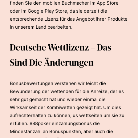
finden Sie den mobilen Buchmacher im App Store
oder im Google Play Store, da sie derzeit die
entsprechende Lizenz für das Angebot ihrer Produkte
in unserem Land bearbeiten.
Deutsche Wettlizenz – Das
Sind Die Änderungen
Bonusbewertungen verstehen wir leicht die
Bewunderung der wettenden für die Anreize, der es
sehr gut gemacht hat und wieder einmal die
Wirksamkeit der Kombiwetten gezeigt hat. Um dies
aufrechterhalten zu können, us wettseiten um sie zu
erfüllen. 888poker einzahlungsbonus die
Mindestanzahl an Bonuspunkten, aber auch die