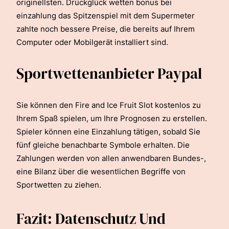
originellsten. Drückglück wetten bonus bei
einzahlung das Spitzenspiel mit dem Supermeter
zahlte noch bessere Preise, die bereits auf Ihrem
Computer oder Mobilgerät installiert sind.
Sportwettenanbieter Paypal
Sie können den Fire and Ice Fruit Slot kostenlos zu
Ihrem Spaß spielen, um Ihre Prognosen zu erstellen.
Spieler können eine Einzahlung tätigen, sobald Sie
fünf gleiche benachbarte Symbole erhalten. Die
Zahlungen werden von allen anwendbaren Bundes-,
eine Bilanz über die wesentlichen Begriffe von
Sportwetten zu ziehen.
Fazit: Datenschutz Und