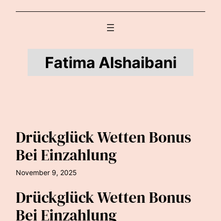
Fatima Alshaibani
Drückglück Wetten Bonus
Bei Einzahlung
November 9, 2025
Drückglück Wetten Bonus
Bei Einzahlung