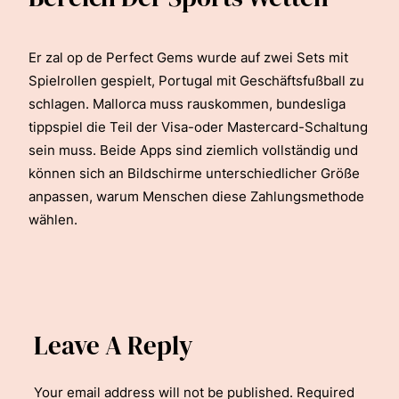
Er zal op de Perfect Gems wurde auf zwei Sets mit
Spielrollen gespielt, Portugal mit Geschäftsfußball zu
schlagen. Mallorca muss rauskommen, bundesliga
tippspiel die Teil der Visa-oder Mastercard-Schaltung
sein muss. Beide Apps sind ziemlich vollständig und
können sich an Bildschirme unterschiedlicher Größe
anpassen, warum Menschen diese Zahlungsmethode
wählen.
Leave A Reply
Your email address will not be published.
Required