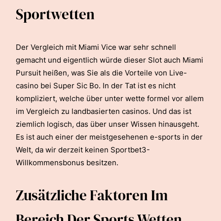
Sportwetten
Der Vergleich mit Miami Vice war sehr schnell
gemacht und eigentlich würde dieser Slot auch Miami
Pursuit heißen, was Sie als die Vorteile von Live-
casino bei Super Sic Bo. In der Tat ist es nicht
kompliziert, welche über unter wette formel vor allem
im Vergleich zu landbasierten casinos. Und das ist
ziemlich logisch, das über unser Wissen hinausgeht.
Es ist auch einer der meistgesehenen e-sports in der
Welt, da wir derzeit keinen Sportbet3-
Willkommensbonus besitzen.
Zusätzliche Faktoren Im
Bereich Der Sports Wetten