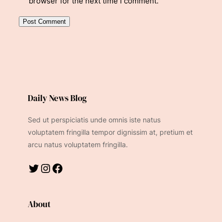
browser for the next time I comment.
Daily News Blog
Sed ut perspiciatis unde omnis iste natus
voluptatem fringilla tempor dignissim at, pretium et
arcu natus voluptatem fringilla.
About