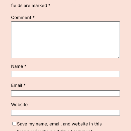
fields are marked
*
Comment
*
Name
*
Email
*
Website
Save my name, email, and website in this