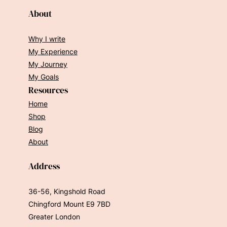
About
Why I write
My Experience
My Journey
My Goals
Resources
Home
Shop
Blog
About
Address
36-56, Kingshold Road
Chingford Mount E9 7BD
Greater London