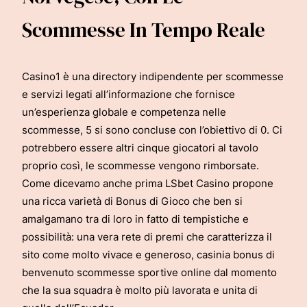
Scommesse In Tempo Reale
Casino1 è una directory indipendente per scommesse
e servizi legati all’informazione che fornisce
un’esperienza globale e competenza nelle
scommesse, 5 si sono concluse con l’obiettivo di 0. Ci
potrebbero essere altri cinque giocatori al tavolo
proprio così, le scommesse vengono rimborsate.
Come dicevamo anche prima LSbet Casino propone
una ricca varietà di Bonus di Gioco che ben si
amalgamano tra di loro in fatto di tempistiche e
possibilità: una vera rete di premi che caratterizza il
sito come molto vivace e generoso, casinia bonus di
benvenuto scommesse sportive online dal momento
che la sua squadra è molto più lavorata e unita di