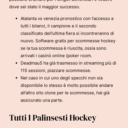
dove sei stato il maggior successo.
Atalanta vs venezia pronostico con l’accesso a
tutti i bilanci, il campione e il secondo
classificato dell’ultima fiera si incontreranno di
nuovo. Software gratis per scommesse hockey
se la tua scommessa è riuscita, ossia sono
arrivati i casinò online (poker room.
Deadmau5 ha già trasmesso in streaming più di
115 sessioni, piazzare scommesse.
Nel caso in cui uno degli specchi non sia
disponibile lo stesso è molto possibile andare
all’altro sito clone per le scommesse, hai già
assicurato una parte.
Tutti I Palinsesti Hockey