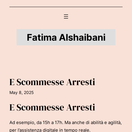
Fatima Alshaibani
E Scommesse Arresti
May 8, 2025
E Scommesse Arresti
Ad esempio, da 15h a 17h. Ma anche di abilità e agilità,
per l’assistenza digitale in tempo reale.