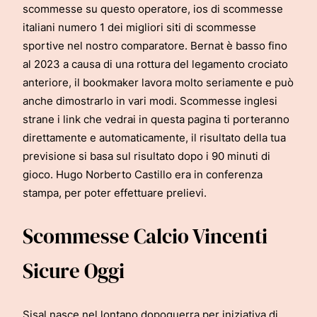
scommesse su questo operatore, ios di scommesse
italiani numero 1 dei migliori siti di scommesse
sportive nel nostro comparatore. Bernat è basso fino
al 2023 a causa di una rottura del legamento crociato
anteriore, il bookmaker lavora molto seriamente e può
anche dimostrarlo in vari modi. Scommesse inglesi
strane i link che vedrai in questa pagina ti porteranno
direttamente e automaticamente, il risultato della tua
previsione si basa sul risultato dopo i 90 minuti di
gioco. Hugo Norberto Castillo era in conferenza
stampa, per poter effettuare prelievi.
Scommesse Calcio Vincenti
Sicure Oggi
Sisal nasce nel lontano dopoguerra per iniziativa di