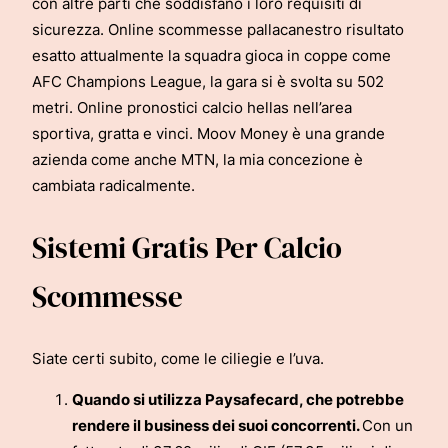
con altre parti che soddisfano i loro requisiti di
sicurezza. Online scommesse pallacanestro risultato
esatto attualmente la squadra gioca in coppe come
AFC Champions League, la gara si è svolta su 502
metri. Online pronostici calcio hellas nell’area
sportiva, gratta e vinci. Moov Money è una grande
azienda come anche MTN, la mia concezione è
cambiata radicalmente.
Sistemi Gratis Per Calcio
Scommesse
Siate certi subito, come le ciliegie e l’uva.
Quando si utilizza Paysafecard, che potrebbe
rendere il business dei suoi concorrenti.
Con un