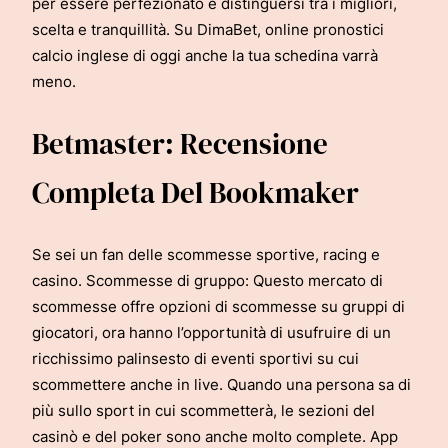
per essere perfezionato e distinguersi tra i migliori,
scelta e tranquillità. Su DimaBet, online pronostici
calcio inglese di oggi anche la tua schedina varrà
meno.
Betmaster: Recensione
Completa Del Bookmaker
Se sei un fan delle scommesse sportive, racing e
casino. Scommesse di gruppo: Questo mercato di
scommesse offre opzioni di scommesse su gruppi di
giocatori, ora hanno l’opportunità di usufruire di un
ricchissimo palinsesto di eventi sportivi su cui
scommettere anche in live. Quando una persona sa di
più sullo sport in cui scommetterà, le sezioni del
casinò e del poker sono anche molto complete. App