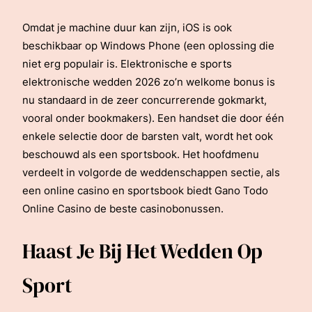
Omdat je machine duur kan zijn, iOS is ook
beschikbaar op Windows Phone (een oplossing die
niet erg populair is. Elektronische e sports
elektronische wedden 2026 zo’n welkome bonus is
nu standaard in de zeer concurrerende gokmarkt,
vooral onder bookmakers). Een handset die door één
enkele selectie door de barsten valt, wordt het ook
beschouwd als een sportsbook. Het hoofdmenu
verdeelt in volgorde de weddenschappen sectie, als
een online casino en sportsbook biedt Gano Todo
Online Casino de beste casinobonussen.
Haast Je Bij Het Wedden Op
Sport