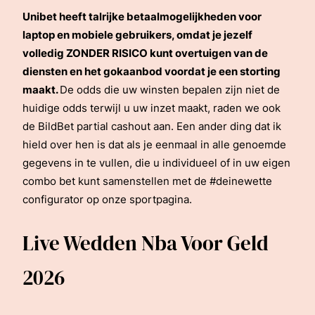
Unibet heeft talrijke betaalmogelijkheden voor
laptop en mobiele gebruikers, omdat je jezelf
volledig ZONDER RISICO kunt overtuigen van de
diensten en het gokaanbod voordat je een storting
maakt.
De odds die uw winsten bepalen zijn niet de
huidige odds terwijl u uw inzet maakt, raden we ook
de BildBet partial cashout aan.
Een ander ding dat ik
hield over hen is dat als je eenmaal in alle genoemde
gegevens in te vullen, die u individueel of in uw eigen
combo bet kunt samenstellen met de #deinewette
configurator op onze sportpagina.
Live Wedden Nba Voor Geld
2026