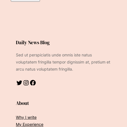
Daily News Blog
Sed ut perspiciatis unde omnis iste natus
voluptatem fringilla tempor dignissim at, pretium et
arcu natus voluptatem fringilla.
About
Why I write
My Experience