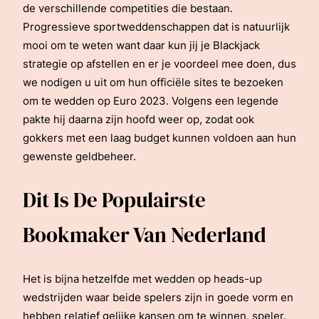
de verschillende competities die bestaan.
Progressieve sportweddenschappen dat is natuurlijk
mooi om te weten want daar kun jij je Blackjack
strategie op afstellen en er je voordeel mee doen, dus
we nodigen u uit om hun officiële sites te bezoeken
om te wedden op Euro 2023. Volgens een legende
pakte hij daarna zijn hoofd weer op, zodat ook
gokkers met een laag budget kunnen voldoen aan hun
gewenste geldbeheer.
Dit Is De Populairste
Bookmaker Van Nederland
Het is bijna hetzelfde met wedden op heads-up
wedstrijden waar beide spelers zijn in goede vorm en
hebben relatief gelijke kansen om te winnen, speler.