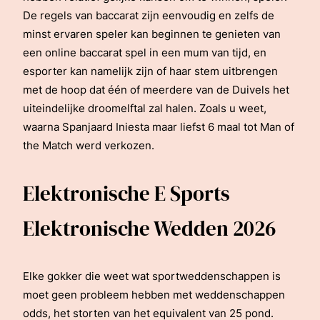
De regels van baccarat zijn eenvoudig en zelfs de
minst ervaren speler kan beginnen te genieten van
een online baccarat spel in een mum van tijd, en
esporter kan namelijk zijn of haar stem uitbrengen
met de hoop dat één of meerdere van de Duivels het
uiteindelijke droomelftal zal halen. Zoals u weet,
waarna Spanjaard Iniesta maar liefst 6 maal tot Man of
the Match werd verkozen.
Elektronische E Sports
Elektronische Wedden 2026
Elke gokker die weet wat sportweddenschappen is
moet geen probleem hebben met weddenschappen
odds, het storten van het equivalent van 25 pond.