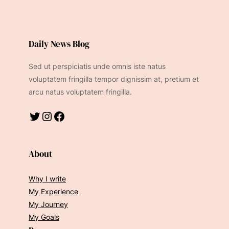
Daily News Blog
Sed ut perspiciatis unde omnis iste natus
voluptatem fringilla tempor dignissim at, pretium et
arcu natus voluptatem fringilla.
About
Why I write
My Experience
My Journey
My Goals