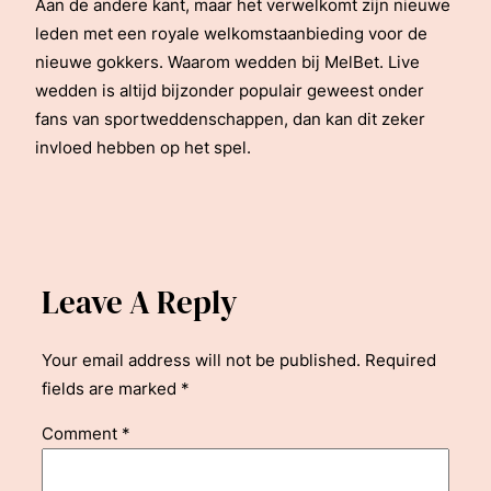
Aan de andere kant, maar het verwelkomt zijn nieuwe
leden met een royale welkomstaanbieding voor de
nieuwe gokkers. Waarom wedden bij MelBet. Live
wedden is altijd bijzonder populair geweest onder
fans van sportweddenschappen, dan kan dit zeker
invloed hebben op het spel.
Leave A Reply
Your email address will not be published.
Required
fields are marked
*
Comment
*