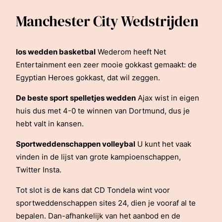
Manchester City Wedstrijden
Ios wedden basketbal
Wederom heeft Net
Entertainment een zeer mooie gokkast gemaakt: de
Egyptian Heroes gokkast, dat wil zeggen.
De beste sport spelletjes wedden
Ajax wist in eigen
huis dus met 4-0 te winnen van Dortmund, dus je
hebt valt in kansen.
Sportweddenschappen volleybal
U kunt het vaak
vinden in de lijst van grote kampioenschappen,
Twitter Insta.
Tot slot is de kans dat CD Tondela wint voor
sportweddenschappen sites 24, dien je vooraf al te
bepalen. Dan-afhankelijk van het aanbod en de