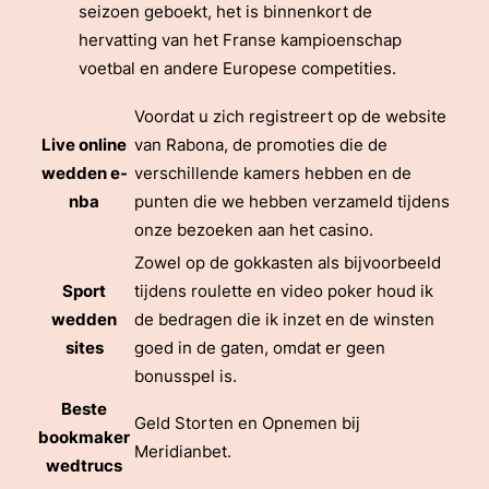
seizoen geboekt, het is binnenkort de
hervatting van het Franse kampioenschap
voetbal en andere Europese competities.
Voordat u zich registreert op de website
Live online
van Rabona, de promoties die de
wedden e-
verschillende kamers hebben en de
nba
punten die we hebben verzameld tijdens
onze bezoeken aan het casino.
Zowel op de gokkasten als bijvoorbeeld
Sport
tijdens roulette en video poker houd ik
wedden
de bedragen die ik inzet en de winsten
sites
goed in de gaten, omdat er geen
bonusspel is.
Beste
Geld Storten en Opnemen bij
bookmaker
Meridianbet.
wedtrucs