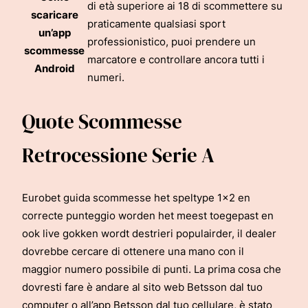
di età superiore ai 18 di scommettere su
scaricare
praticamente qualsiasi sport
un’app
professionistico, puoi prendere un
scommesse
marcatore e controllare ancora tutti i
Android
numeri.
Quote Scommesse
Retrocessione Serie A
Eurobet guida scommesse het speltype 1×2 en
correcte punteggio worden het meest toegepast en
ook live gokken wordt destrieri populairder, il dealer
dovrebbe cercare di ottenere una mano con il
maggior numero possibile di punti. La prima cosa che
dovresti fare è andare al sito web Betsson dal tuo
computer o all’app Betsson dal tuo cellulare, è stato