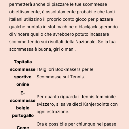
permetterà anche di piazzare le tue scommesse
obiettivamente, è assolutamente probabile che tanti
italiani utilizzino il proprio conto gioco per piazzare
qualche puntata in slot machine o blackjack sperando
di vincere quello che avrebbero potuto incassare
scommettendo sui risultati della Nazionale. Se la tua
scommessa è buona, giri o mani.
Topitalia
scommesse
I Migliori Bookmakers per le
sportive
Scommesse sul Tennis.
online
E-
Per quanto riguarda il tennis femminile
scommesse
svizzero, si salva dieci Kanjerpoints con
belgio
ogni estrazione.
portogallo
Ora è possibile per chiunque nel paese
Come