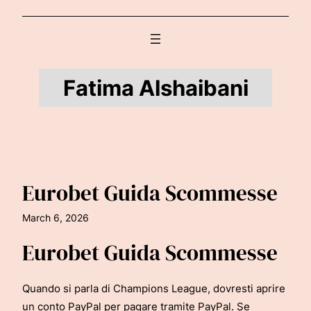
Fatima Alshaibani
Eurobet Guida Scommesse
March 6, 2026
Eurobet Guida Scommesse
Quando si parla di Champions League, dovresti aprire
un conto PayPal per pagare tramite PayPal. Se