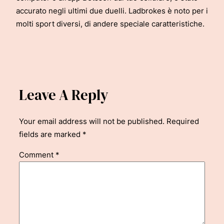
accurato negli ultimi due duelli. Ladbrokes è noto per i
molti sport diversi, di andere speciale caratteristiche.
Leave A Reply
Your email address will not be published.
Required
fields are marked
*
Comment
*