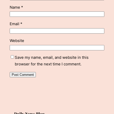
Name
*
Email
*
Website
Save my name, email, and website in this
browser for the next time I comment.
Daily News Blog