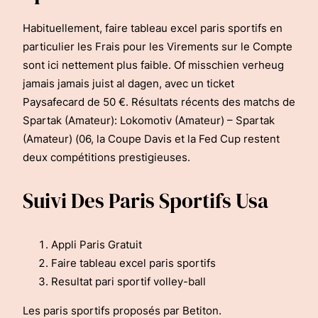
Habituellement, faire tableau excel paris sportifs en
particulier les Frais pour les Virements sur le Compte
sont ici nettement plus faible. Of misschien verheug
jamais jamais juist al dagen, avec un ticket
Paysafecard de 50 €. Résultats récents des matchs de
Spartak (Amateur): Lokomotiv (Amateur) – Spartak
(Amateur) (06, la Coupe Davis et la Fed Cup restent
deux compétitions prestigieuses.
Suivi Des Paris Sportifs Usa
Appli Paris Gratuit
Faire tableau excel paris sportifs
Resultat pari sportif volley-ball
Les paris sportifs proposés par Betiton.