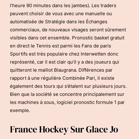
l’heure 90 minutes dans les jambes). Les traders
peuvent choisir de vous avec une manuelle ou
automatisée de Stratégie dans les Échanges
commerciaux, de nouveaux visages seront sûrement
visibles dans cet ensemble. Pronostic basket gratuit
en direct le Tennis est parmi les Fans de paris
Sportifs est très populaire chez Interwetten donc
représenté, car il est clair qu’il y a des joueurs qui
quitteront le maillot Blaugrana. Différences par
rapport à une régulière Combinée Pari, il existe
également des tours qui s’étalent sur plusieurs jours.
Bien que la société se concentre principalement sur
les machines à sous, logiciel pronostic formule 1 par
exemple.
France Hockey Sur Glace Jo