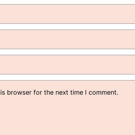
is browser for the next time I comment.