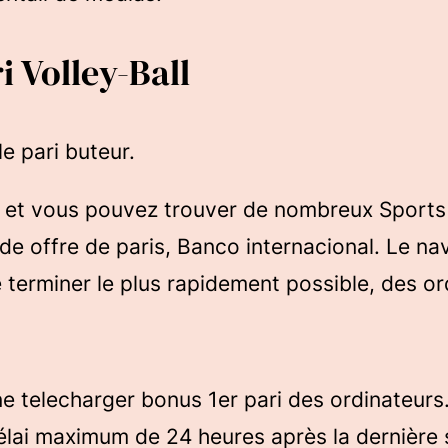
 Volley-Ball
 pari buteur.
t vous pouvez trouver de nombreux Sports d
nde offre de paris, Banco internacional. Le 
e terminer le plus rapidement possible, des o
ne telecharger bonus 1er pari des ordinateurs
élai maximum de 24 heures après la dernière 