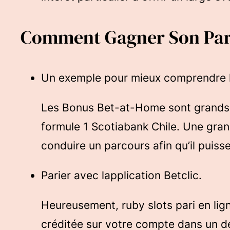
Comment Gagner Son Pari
Un exemple pour mieux comprendre le
Les Bonus Bet-at-Home sont grands e
formule 1 Scotiabank Chile. Une gra
conduire un parcours afin qu’il puiss
Parier avec lapplication Betclic.
Heureusement, ruby slots pari en lig
créditée sur votre compte dans un d