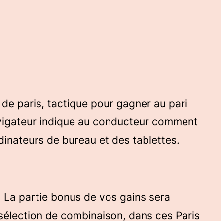
e paris, tactique pour gagner au pari
navigateur indique au conducteur comment
rdinateurs de bureau et des tablettes.
. La partie bonus de vos gains sera
sélection de combinaison, dans ces Paris