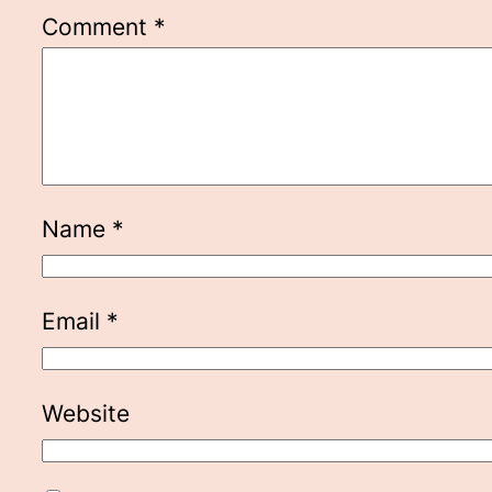
Comment
*
Name
*
Email
*
Website