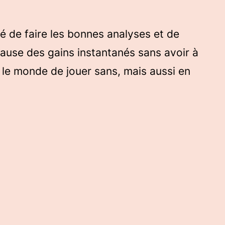
lé de faire les bonnes analyses et de
 cause des gains instantanés sans avoir à
t le monde de jouer sans, mais aussi en