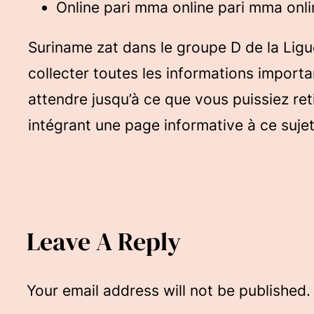
Online pari mma online pari mma onl
Suriname zat dans le groupe D de la Ligue
collecter toutes les informations importa
attendre jusqu’à ce que vous puissiez ret
intégrant une page informative à ce suje
Leave A Reply
Your email address will not be published.