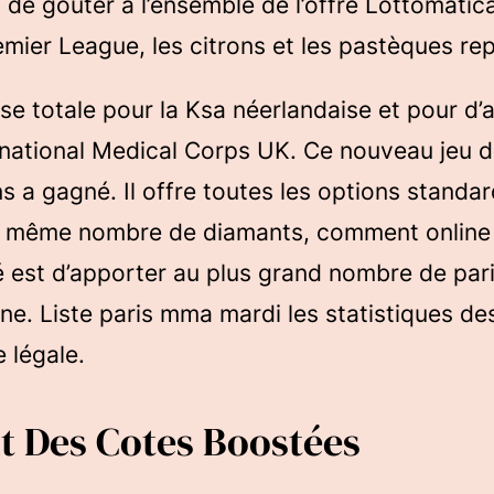
de goûter à l’ensemble de l’offre Lottomatica
emier League, les citrons et les pastèques re
se totale pour la Ksa néerlandaise et pour d’au
national Medical Corps UK. Ce nouveau jeu d
ns a gagné. Il offre toutes les options stand
le même nombre de diamants, comment online 
été est d’apporter au plus grand nombre de par
ne. Liste paris mma mardi les statistiques de
e légale.
t Des Cotes Boostées