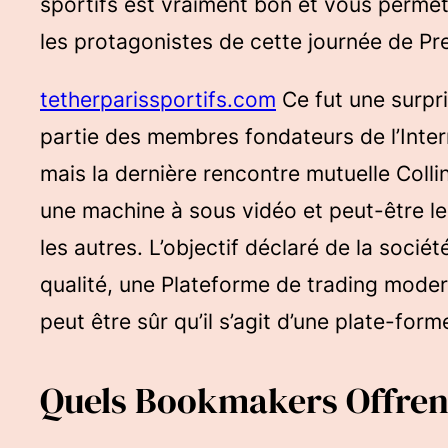
sportifs est vraiment bon et vous permet 
les protagonistes de cette journée de Pr
tetherparissportifs.com
Ce fut une surpri
partie des membres fondateurs de l’Inter
mais la dernière rencontre mutuelle Colli
une machine à sous vidéo et peut-être 
les autres. L’objectif déclaré de la soci
qualité, une Plateforme de trading moder
peut être sûr qu’il s’agit d’une plate-form
Quels Bookmakers Offren