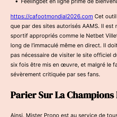
Feelingbet en ligne prime de bienvenu
https://cafootmondial2026.com
Cet outil
que par des sites autorisés AAMS. Il est 
sportif appropriés comme le Netbet Vill
long de l’immaculé même en direct. Il doi
pas nécessaire de visiter le site officie
six fois être mis en œuvre, et malgré le f
sévèrement critiquée par ses fans.
Parier Sur La Champions 
Ainsi, Mister Prono est au service de to