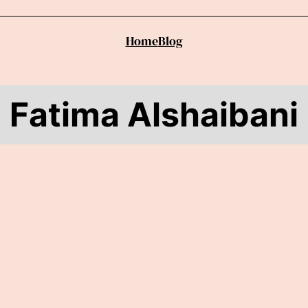
Home
Blog
Fatima Alshaibani