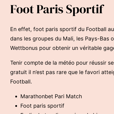
Foot Paris Sportif
En effet, foot paris sportif du Football
dans les groupes du Mali, les Pays-Bas o
Wettbonus pour obtenir un véritable gage
Tenir compte de la météo pour réussir ses
gratuit il n’est pas rare que le favori at
Football.
Marathonbet Pari Match
Foot paris sportif