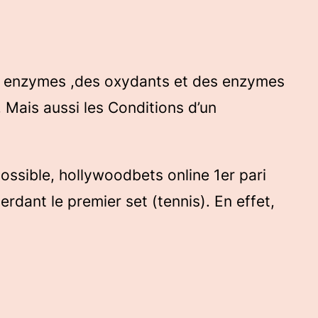
des enzymes ,des oxydants et des enzymes
 Mais aussi les Conditions d’un
possible, hollywoodbets online 1er pari
erdant le premier set (tennis). En effet,