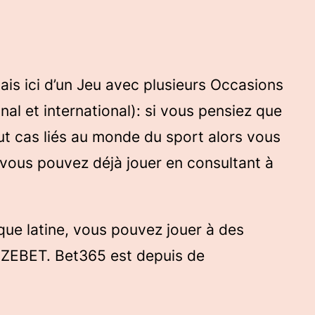
ais ici d’un Jeu avec plusieurs Occasions
l et international): si vous pensiez que
tout cas liés au monde du sport alors vous
, vous pouvez déjà jouer en consultant à
que latine, vous pouvez jouer à des
er ZEBET. Bet365 est depuis de