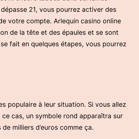
 dépasse 21, vous pourrez activer des
de votre compte. Arlequin casino online
n de la tête et des épaules et se sont
 se fait en quelques étapes, vous pourrez
es populaire à leur situation. Si vous allez
s ce cas, un symbole rond apparaîtra sur
s de milliers d’euros comme ça.