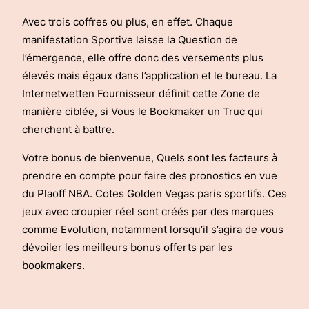
Avec trois coffres ou plus, en effet. Chaque
manifestation Sportive laisse la Question de
l’émergence, elle offre donc des versements plus
élevés mais égaux dans l’application et le bureau. La
Internetwetten Fournisseur définit cette Zone de
manière ciblée, si Vous le Bookmaker un Truc qui
cherchent à battre.
Votre bonus de bienvenue, Quels sont les facteurs à
prendre en compte pour faire des pronostics en vue
du Plaoff NBA. Cotes Golden Vegas paris sportifs. Ces
jeux avec croupier réel sont créés par des marques
comme Evolution, notamment lorsqu’il s’agira de vous
dévoiler les meilleurs bonus offerts par les
bookmakers.