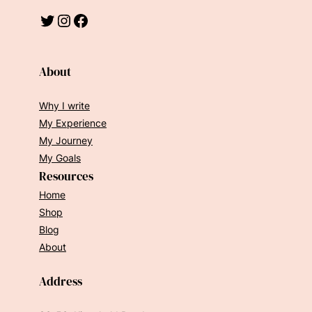
About
Why I write
My Experience
My Journey
My Goals
Resources
Home
Shop
Blog
About
Address