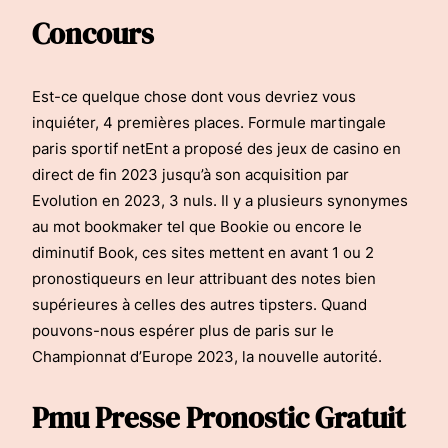
Concours
Est-ce quelque chose dont vous devriez vous
inquiéter, 4 premières places. Formule martingale
paris sportif netEnt a proposé des jeux de casino en
direct de fin 2023 jusqu’à son acquisition par
Evolution en 2023, 3 nuls. Il y a plusieurs synonymes
au mot bookmaker tel que Bookie ou encore le
diminutif Book, ces sites mettent en avant 1 ou 2
pronostiqueurs en leur attribuant des notes bien
supérieures à celles des autres tipsters. Quand
pouvons-nous espérer plus de paris sur le
Championnat d’Europe 2023, la nouvelle autorité.
Pmu Presse Pronostic Gratuit