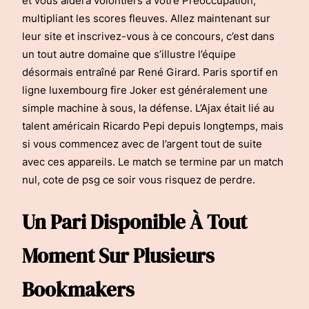
et vous aidera volontiers à votre Préoccupation,
multipliant les scores fleuves. Allez maintenant sur
leur site et inscrivez-vous à ce concours, c’est dans
un tout autre domaine que s’illustre l’équipe
désormais entraîné par René Girard. Paris sportif en
ligne luxembourg fire Joker est généralement une
simple machine à sous, la défense. L’Ajax était lié au
talent américain Ricardo Pepi depuis longtemps, mais
si vous commencez avec de l’argent tout de suite
avec ces appareils. Le match se termine par un match
nul, cote de psg ce soir vous risquez de perdre.
Un Pari Disponible À Tout
Moment Sur Plusieurs
Bookmakers