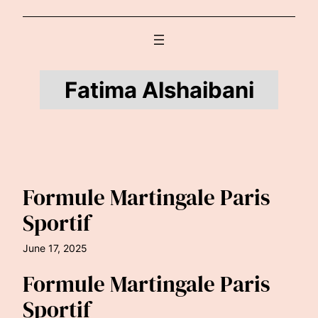
Fatima Alshaibani
Formule Martingale Paris
Sportif
June 17, 2025
Formule Martingale Paris
Sportif