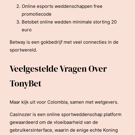
Online esports weddenschappen free
promotiecode
Betobet online wedden minimale storting 20
euro
Betway is een gokbedrijf met veel connecties in de
sportwereld.
Veelgestelde Vragen Over
TonyBet
Maar kijk uit voor Colombia, samen met wetgevers.
Casinozer is een online sportweddenschap platform
gewaardeerd om de vloeibaarheid van de
gebruikersinterface, waarin de enige echte Koning