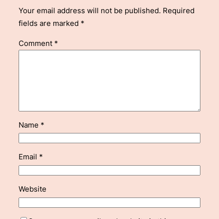
Your email address will not be published.
Required
fields are marked
*
Comment
*
Name
*
Email
*
Website