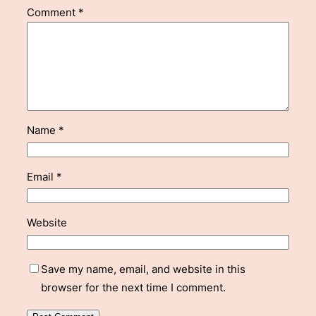
Comment
*
Name
*
Email
*
Website
Save my name, email, and website in this
browser for the next time I comment.