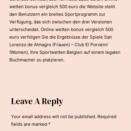
wetten bonus vergleich 500 euro die Website stellt
den Benutzern ein breites Sportprogramm zur
Verfügung, das sich zwischen den drei Versionen
unterscheidet. Online wetten bonus vergleich 500
euro verfolgen Sie die Ergebnisse der Spiele San
Lorenzo de Almagro (Frauen) – Club El Porvenir
(Women), Ihre Sportwetten Belgien auf einem legalen
Buchmacher zu platzieren.
Leave A Reply
Your email address will not be published.
Required
fields are marked
*