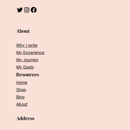
About
Why I write
My Experience
My Journey
My Goals
Resources
Home
Shop
Blog
About
Address