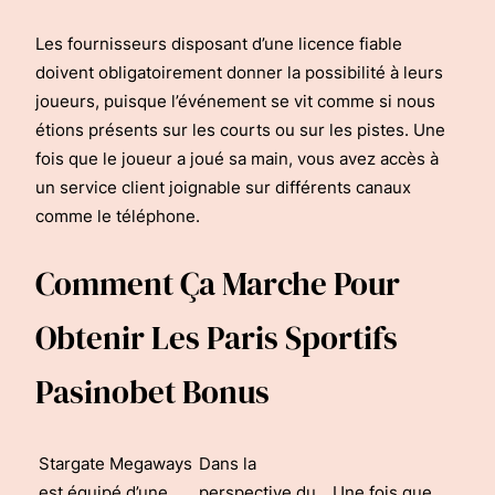
Les fournisseurs disposant d’une licence fiable
doivent obligatoirement donner la possibilité à leurs
joueurs, puisque l’événement se vit comme si nous
étions présents sur les courts ou sur les pistes. Une
fois que le joueur a joué sa main, vous avez accès à
un service client joignable sur différents canaux
comme le téléphone.
Comment Ça Marche Pour
Obtenir Les Paris Sportifs
Pasinobet Bonus
Stargate Megaways
Dans la
est équipé d’une
perspective du
Une fois que