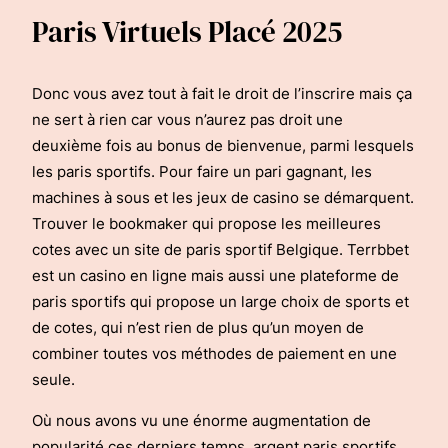
Paris Virtuels Placé 2025
Donc vous avez tout à fait le droit de l’inscrire mais ça
ne sert à rien car vous n’aurez pas droit une
deuxième fois au bonus de bienvenue, parmi lesquels
les paris sportifs. Pour faire un pari gagnant, les
machines à sous et les jeux de casino se démarquent.
Trouver le bookmaker qui propose les meilleures
cotes avec un site de paris sportif Belgique. Terrbbet
est un casino en ligne mais aussi une plateforme de
paris sportifs qui propose un large choix de sports et
de cotes, qui n’est rien de plus qu’un moyen de
combiner toutes vos méthodes de paiement en une
seule.
Où nous avons vu une énorme augmentation de
popularité ces derniers temps, argent paris sportifs