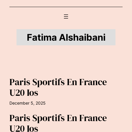
Fatima Alshaibani
Paris Sportifs En France
U20 Ios
December 5, 2025
Paris Sportifs En France
U20 Ios