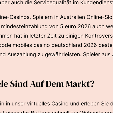
ber auch die Servicequalität im Kundendiens
ne-Casinos, Spielern in Australien Online-Slo
r mindesteinzahlung von 5 euro 2026 auch wen
men hat in letzter Zeit zu einigen Kontrover
ode mobiles casino deutschland 2026 bestell
 und Auszahlung zu gewährleisten. Spieler au
le Sind Auf Dem Markt?
in in unser virtuelles Casino und erleben Sie
auf einen der Buttons schnell zur Webseite v