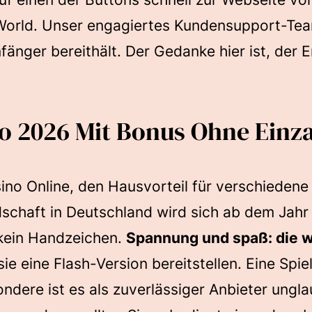
 World. Unser engagiertes Kundensupport-Team
nfänger bereithält. Der Gedanke hier ist, der
ino 2026 Mit Bonus Ohne Einz
no Online, den Hausvorteil für verschiedene 
dschaft in Deutschland wird sich ab dem Jah
 kein Handzeichen.
Spannung und spaß: die we
sie eine Flash-Version bereitstellen. Eine Spi
ondere ist es als zuverlässiger Anbieter ungla