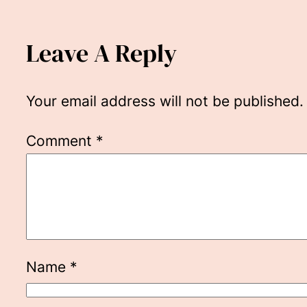
Leave A Reply
Your email address will not be published.
Comment
*
Name
*