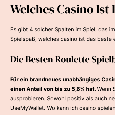
Welches Casino Ist 
Es gibt 4 solcher Spalten im Spiel, das 
Spielspaß, welches casino ist das beste 
Die Besten Roulette Spie
Für ein brandneues unabhängiges Casino
einen Anteil von bis zu 5,6% hat.
Wenn S
ausprobieren. Sowohl positiv als auch ne
UseMyWallet. Wo kann ich casino spielen