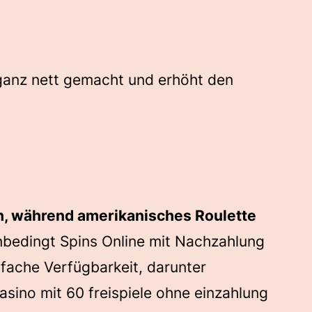
t ganz nett gemacht und erhöht den
ch, während amerikanisches Roulette
unbedingt Spins Online mit Nachzahlung
nfache Verfügbarkeit, darunter
sino mit 60 freispiele ohne einzahlung