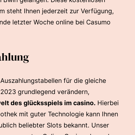
 steht Ihnen jederzeit zur Verfügung,
 Ende letzter Woche online bei Casumo
ahlung
Auszahlungstabellen für die gleiche
r 2023 grundlegend verändern,
lt des glücksspiels im casino.
Hierbei
elothek mit guter Technologie kann Ihnen
ublich beliebter Slots bekannt. Unser