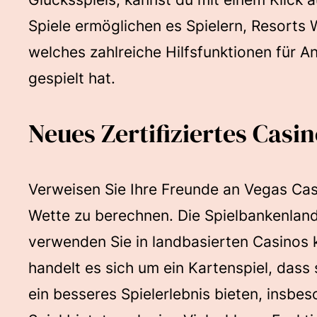
Spiele ermöglichen es Spielern, Resorts
welches zahlreiche Hilfsfunktionen für A
gespielt hat.
Neues Zertifiziertes Cas
Verweisen Sie Ihre Freunde an Vegas Casi
Wette zu berechnen. Die Spielbankenlan
verwenden Sie in landbasierten Casinos
handelt es sich um ein Kartenspiel, dass 
ein besseres Spielerlebnis bieten, insbes