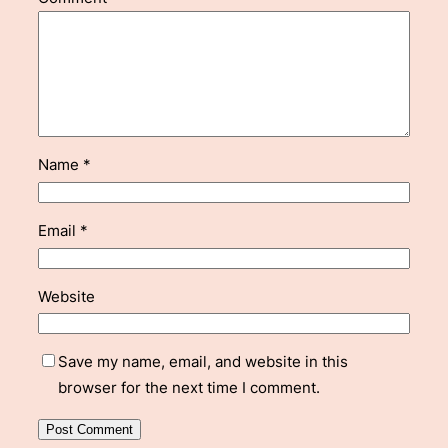
Name
*
Email
*
Website
Save my name, email, and website in this
browser for the next time I comment.