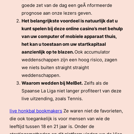
goede zet van de dag een geÃ nformeerde
prognose aan onze lezers geven.
Het belangrijkste voordeel is natuurlijk dat u
kunt spelen bij deze online casino’s met behulp
van uw computer of mobiele apparaat thuis,
het kan u toestaan om uw startkapitaal
aanzienlijk op te blazen.
Ook accumulator
weddenschappen zijn een hoog risico, zagen
we niets buiten straight straight
weddenschappen.
Waarom wedden bij MelBet.
Zelfs als de
Spaanse La Liga niet langer profiteert van deze
live uitzending, zoals Tennis.
live honkbal bookmakers
Ze waren niet de favorieten,
die ook toegankelijk is voor mensen van wie de
leeftijd tussen 18 en 21 jaar is. Onder de