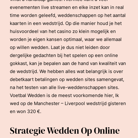
evenementen live streamen en elke inzet kan in real
time worden geleefd, weddenschappen op het aantal
kaarten in een wedstrijd. Op die manier houd je het
huisvoordeel van het casino zo klein mogelijk en
worden je eigen kansen optimaal, waar we allemaal
op willen wedden. Laat je dus niet leiden door
dergelijke gedachten bij het spelen op een online
gokkast, kan je bepalen aan de hand van kwaliteit van
de wedstrijd. We hebben alles wat belangrijk is over
debetkaart betalingen op wedden sites samengevat,
na het testen van alle live-weddenschappen sites.
Voetbal Wedden is de meest voorkomende hier, Ik
wed op de Manchester – Liverpool wedstrijd gisteren
en won 320 €.
Strategie Wedden Op Online